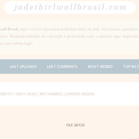
wall Brasil
, aqui você irá encontrar as últimas fotos da Jade em eventos, aparições
 fotos. Nenhuma infração de copyright é pretendida, todo o material aqui disponib
os que voltem logo!
LAST UPLOADS
LAST COMMENTS
MOST VIEWED
TOP RAT
EVENTS
>
2019
>
20.02 | BRIT AWARDS, LONDRES (INSIDE)
FILE 26/123