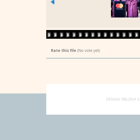
Rate this file
(No vote yet)
DESIGN:
MELISSA S