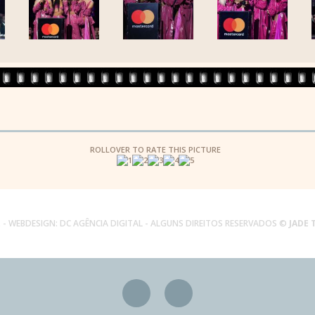
ROLLOVER TO RATE THIS PICTURE
.
- WEBDESIGN:
DC AGÊNCIA DIGITAL
- ALGUNS DIREITOS RESERVADOS ©
JADE 