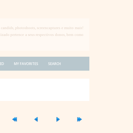
, candids, photoshoots, screencaptures e muito mais!
ilizado pertence a seus respectivos donos, bem como
ED
MY FAVORITES
SEARCH