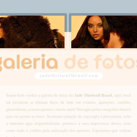
Sejam bem vindos a galeria de fotos do
Jade Thirlwall Brasil
, aqui você
irá encontrar as últimas fotos da Jade em eventos, aparições, candids,
photoshoots, screencaptures e muito mais! Navegue pelas categorias abaixo
para ter acesso as fotos. Nenhuma infração de copyright é pretendida, todo
o material aqui disponibilizado pertence a seus respectivos donos, bem
como todo o crédito pela utilização dos mesmos. Esperamos que voltem