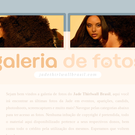
Sejam bem vindos a galeria de fotos do
Jade Thirlwall Brasil
, aqui você
irá encontrar as últimas fotos da Jade em eventos, aparições, candids,
photoshoots, screencaptures e muito mais! Navegue pelas categorias abaixo
para ter acesso as fotos. Nenhuma infração de copyright é pretendida, todo
o material aqui disponibilizado pertence a seus respectivos donos, bem
como todo o crédito pela utilização dos mesmos. Esperamos que voltem