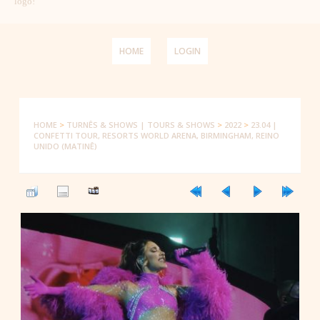
logo!
HOME
LOGIN
HOME
>
TURNÊS & SHOWS | TOURS & SHOWS
>
2022
>
23.04 |
CONFETTI TOUR, RESORTS WORLD ARENA, BIRMINGHAM, REINO
UNIDO (MATINÊ)