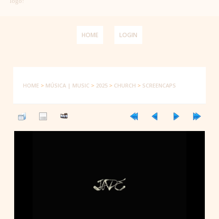
logo!
HOME
LOGIN
HOME
>
MÚSICA | MUSIC
>
2025
>
CHURCH
>
SCREENCAPS