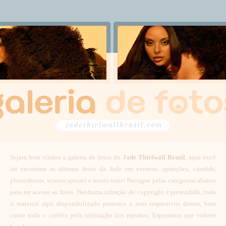
Sejam bem vindos a galeria de fotos do
Jade Thirlwall Brasil
, aqui você
irá encontrar as últimas fotos da Jade em eventos, aparições, candids,
photoshoots, screencaptures e muito mais! Navegue pelas categorias abaixo
para ter acesso as fotos. Nenhuma infração de copyright é pretendida, todo
o material aqui disponibilizado pertence a seus respectivos donos, bem
como todo o crédito pela utilização dos mesmos. Esperamos que voltem