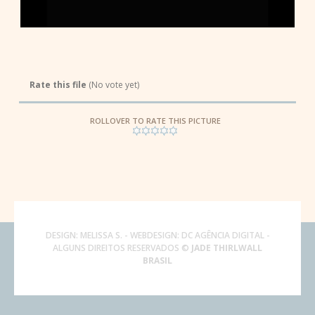
Rate this file
(No vote yet)
ROLLOVER TO RATE THIS PICTURE
DESIGN:
MELISSA S.
- WEBDESIGN:
DC AGÊNCIA DIGITAL
-
ALGUNS DIREITOS RESERVADOS ©
JADE THIRLWALL
BRASIL