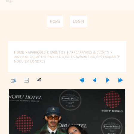
logo!
HOME
LOGIN
HOME
>
APARIÇÕES & EVENTOS | APPEARANCES & EVENTS
>
2025
>
01.03| AFTER-PARTY DO BRITS AWARDS NO RESTAURANTE
NOBU EM LONDRES