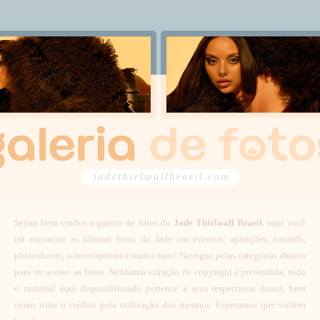
Sejam bem vindos a galeria de fotos do
Jade Thirlwall Brasil
, aqui você
irá encontrar as últimas fotos da Jade em eventos, aparições, candids,
photoshoots, screencaptures e muito mais! Navegue pelas categorias abaixo
para ter acesso as fotos. Nenhuma infração de copyright é pretendida, todo
o material aqui disponibilizado pertence a seus respectivos donos, bem
como todo o crédito pela utilização dos mesmos. Esperamos que voltem