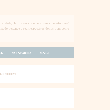
, candids, photoshoots, screencaptures e muito mais!
ilizado pertence a seus respectivos donos, bem como
ED
MY FAVORITES
SEARCH
EM LONDRES