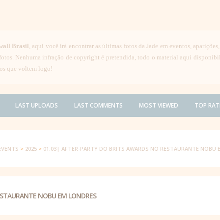
wall Brasil
, aqui você irá encontrar as últimas fotos da Jade em eventos, aparições
 fotos. Nenhuma infração de copyright é pretendida, todo o material aqui disponib
os que voltem logo!
LAST UPLOADS
LAST COMMENTS
MOST VIEWED
TOP RAT
EVENTS
>
2025
>
01.03| AFTER-PARTY DO BRITS AWARDS NO RESTAURANTE NOBU 
RESTAURANTE NOBU EM LONDRES