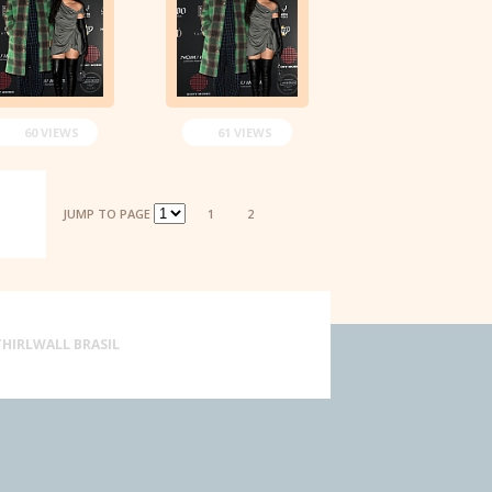
60 VIEWS
61 VIEWS
JUMP TO PAGE
1
2
THIRLWALL BRASIL