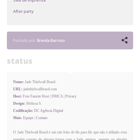
After party
Postado por:
Brenda Barroso
status
Nome:
Jade Thirlwall Brasil
URL:
jadethirlwallbrasil.com
Host:
Free Fansite Host
|
DMCA
|
Privacy
Design:
Melissa S.
Codificação:
DC Agência Digital
Mais:
Equipe
|
Contato
O Jade Thirlwall Brasil é um site feito de fãs para fãs que não é afiliado e/ou
mantém contato de alguma forma com a Jade, amigos, agentes ou alguém