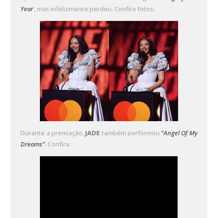
Year
’, mas infelizmente perdeu. Confira fotos:
Durante a premiação,
JADE
também performou
“Angel Of My
Dreams”
. Confira: