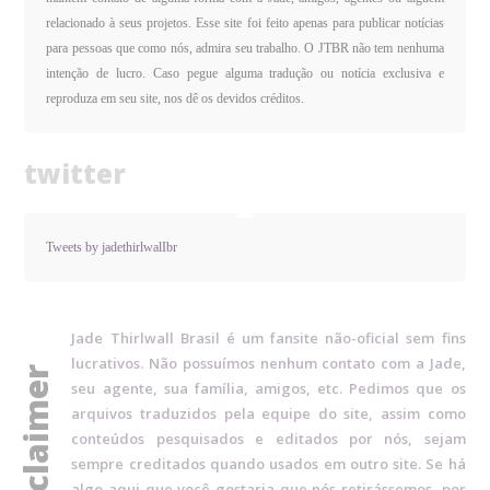
relacionado à seus projetos. Esse site foi feito apenas para publicar notícias
para pessoas que como nós, admira seu trabalho. O JTBR não tem nenhuma
intenção de lucro. Caso pegue alguma tradução ou notícia exclusiva e
reproduza em seu site, nos dê os devidos créditos.
twitter
Tweets by jadethirlwalIbr
Jade Thirlwall Brasil é um fansite não-oficial sem fins
lucrativos. Não possuímos nenhum contato com a Jade,
disclaimer
seu agente, sua família, amigos, etc. Pedimos que os
arquivos traduzidos pela equipe do site, assim como
conteúdos pesquisados e editados por nós, sejam
sempre creditados quando usados em outro site. Se há
algo aqui que você gostaria que nós retirássemos, por