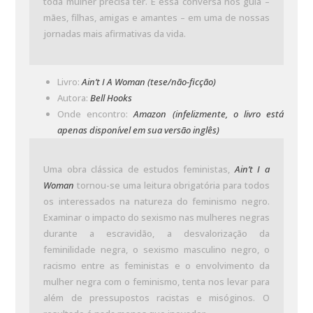
toda mulher precisa ter. E essa conversa nos guia –
mães, filhas, amigas e amantes – em uma de nossas
jornadas mais afirmativas da vida.
Livro:
Ain’t I A Woman (tese/não-ficção)
Autora:
Bell Hooks
Onde encontro:
Amazon (infelizmente, o livro está
apenas disponível em sua versão inglês)
Uma obra clássica de estudos feministas,
Ain’t I a
Woman
tornou-se uma leitura obrigatória para todos
os interessados na natureza do feminismo negro.
Examinar o impacto do sexismo nas mulheres negras
durante a escravidão, a desvalorização da
feminilidade negra, o sexismo masculino negro, o
racismo entre as feministas e o envolvimento da
mulher negra com o feminismo, tenta nos levar para
além de pressupostos racistas e misóginos. O