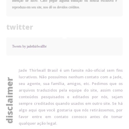
intenção de lucro. Caso pegue alguma tradução ou notícia exclusiva e
reproduza em seu site, nos dê os devidos créditos.
twitter
Tweets by jadethirlwalIbr
Jade Thirlwall Brasil é um fansite não-oficial sem fins
lucrativos. Não possuímos nenhum contato com a Jade,
disclaimer
seu agente, sua família, amigos, etc. Pedimos que os
arquivos traduzidos pela equipe do site, assim como
conteúdos pesquisados e editados por nós, sejam
sempre creditados quando usados em outro site. Se há
algo aqui que você gostaria que nós retirássemos, por
favor entre em contato conosco antes de tomar
qualquer ação legal.