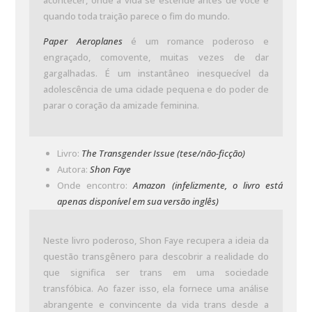
acontecer, onde a vida se estende antes de você e
quando toda traição parece o fim do mundo.
Paper Aeroplanes
é um romance poderoso e
engraçado, comovente, muitas vezes de dar
gargalhadas. É um instantâneo inesquecível da
adolescência de uma cidade pequena e do poder de
parar o coração da amizade feminina.
Livro:
The Transgender Issue (tese/não-ficção)
Autora:
Shon Faye
Onde encontro:
Amazon (infelizmente, o livro está
apenas disponível em sua versão inglês)
Neste livro poderoso, Shon Faye recupera a ideia da
questão transgênero para descobrir a realidade do
que significa ser trans em uma sociedade
transfóbica. Ao fazer isso, ela fornece uma análise
abrangente e convincente da vida trans desde a