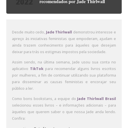
2022
recomendados por Jade Thirlwall
Desde muito cedo,
Jade Thirlwall
demonstrou interesse e
apreço às iniciativas feministas que empoderam, ajudam e
ainda trazem conhecimento para àqueles que desejam
deixar para trás os estigmas impostos pela sociedade.
Assim sendo, na última semana, Jade usou sua conta no
aplicativo
TikTok
para recomendar alguns livros escritos
por mulheres, a fim de continuar utilizando sua plataforma
para disseminar as causas feministas e encorajar seu
público a ler.
Como bons bookstans, a equipe do
Jade Thirlwall Brasil
selecionou esses livros – e informações adicionais – para
àqueles que querem saber o que nossa Jade anda lendo.
Confira: