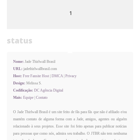
1
status
Nome:
Jade Thirlwall Brasil
URL:
jadethirlwallbrasil.com
Host:
Free Fansite Host
|
DMCA
|
Privacy
Design:
Melissa S.
Codificação:
DC Agência Digital
Mais:
Equipe
|
Contato
O Jade Thirlwall Brasil é um site feito de fãs para fãs que não é afiliado e/ou
mantém contato de alguma forma com a Jade, amigos, agentes ou alguém
relacionado à seus projetos. Esse site foi feito apenas para publicar notícias
para pessoas que como nós, admira seu trabalho. O JTBR não tem nenhuma