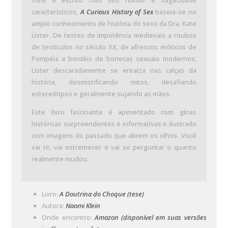
Yore e escrito com seu humor e sagacidade
característicos,
A Curious History of Sex
baseia-se no
amplo conhecimento de história do sexo da Dra. Kate
Lister. De testes de impotência medievais a roubos
de testículos no século XX, de afrescos eróticos de
Pompéia a bordéis de bonecas sexuais modernos,
Lister descaradamente se enraíza nas calças da
história, desmistificando mitos, desafiando
estereótipos e geralmente sujando as mãos.
Este livro fascinante é apimentado com gírias
históricas surpreendentes e informativas e ilustrado
com imagens do passado que abrem os olhos. Você
vai rir, vai estremecer e vai se perguntar o quanto
realmente mudou.
Livro:
A Doutrina do Choque (tese)
Autora:
Naomi Klein
Onde encontro:
Amazon (disponível em suas versões