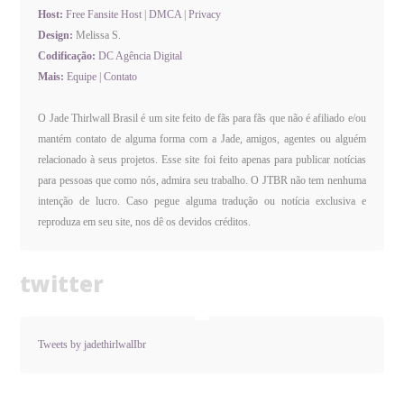
Host:
Free Fansite Host
|
DMCA
|
Privacy
Design:
Melissa S.
Codificação:
DC Agência Digital
Mais:
Equipe
|
Contato
O Jade Thirlwall Brasil é um site feito de fãs para fãs que não é afiliado e/ou
mantém contato de alguma forma com a Jade, amigos, agentes ou alguém
relacionado à seus projetos. Esse site foi feito apenas para publicar notícias
para pessoas que como nós, admira seu trabalho. O JTBR não tem nenhuma
intenção de lucro. Caso pegue alguma tradução ou notícia exclusiva e
reproduza em seu site, nos dê os devidos créditos.
twitter
Tweets by jadethirlwalIbr