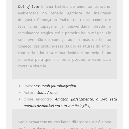
Out of Love
é uma história de amor ao contrário,
ambientada no cenário agridoce do inevitável
desgosto. Começa no final de um relacionamento e
tece uma tapeçaria já desvendada, desde o
rompimento trágico até o primeiro beijo mágico. Ele
se move não do começo ao fim, mas do fim ao
começo; das profundezas da dor às alturas do amor,
com toda a loucura e mundanidade no meio. É um
romance para quem amou e perdeu, e viveu para
contar a história.
Livro:
Sex Bomb (autobiografia)
Autora:
Sadia Azmat
Onde encontro:
Amazon (infelizmente, o livro está
apenas disponível em sua versão inglês)
Sadia Azmat tem muitos lados diferentes: ela é a boa
irmã muçulmana e a comediante barulhenta e