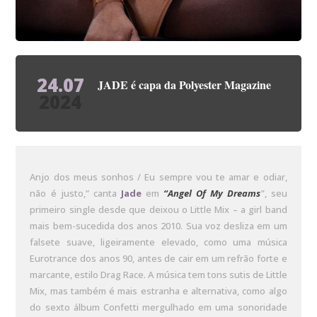
24.07
JADE é capa da Polyester Magazine
2024
Anjo dos meus sonhos / Eu sempre vou te amar e odiar,
não é justo,” canta
Jade
em
“Angel Of My Dreams
”, seu
primeiro single desde que deixou o Little Mix – a girl band
mais bem-sucedida dos anos 2010. Sua voz desliza em um
falsete suave, ligeiramente elevado, como uma música
Eurotrance dos anos 90, antes de cair em um refrão forte e
marcante, estilo Drag Race. A música tem tons sutis de Little
Mix, mas também é mais estranha e alternativa, como algo
do sexto álbum Confetti mergulhado em uma sonoridade