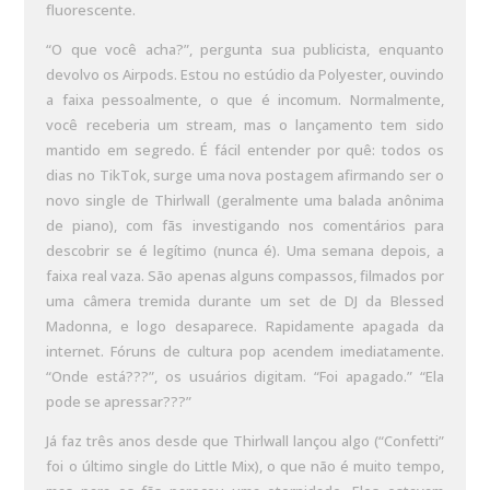
fluorescente.
“O que você acha?”, pergunta sua publicista, enquanto
devolvo os Airpods. Estou no estúdio da Polyester, ouvindo
a faixa pessoalmente, o que é incomum. Normalmente,
você receberia um stream, mas o lançamento tem sido
mantido em segredo. É fácil entender por quê: todos os
dias no TikTok, surge uma nova postagem afirmando ser o
novo single de Thirlwall (geralmente uma balada anônima
de piano), com fãs investigando nos comentários para
descobrir se é legítimo (nunca é). Uma semana depois, a
faixa real vaza. São apenas alguns compassos, filmados por
uma câmera tremida durante um set de DJ da Blessed
Madonna, e logo desaparece. Rapidamente apagada da
internet. Fóruns de cultura pop acendem imediatamente.
“Onde está???”, os usuários digitam. “Foi apagado.” “Ela
pode se apressar???”
Já faz três anos desde que Thirlwall lançou algo (“Confetti”
foi o último single do Little Mix), o que não é muito tempo,