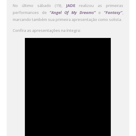
No último sábado (19),
JADE
realizou as primeiras
performances de
“Angel Of My Dreams”
e
“Fantasy”
,
marcando também sua primeira apresentação como solista.
Confira as apresentações na íntegra: