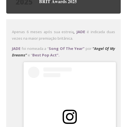
2025
BRIT Awards 2025
Apenas 6 meses após sua estreia
,
JADE
é indicada duas
vezes na maior premiação britânica.
JADE
foi nomeada a “
Song Of The Year”
por
“Angel Of My
Dreams”
e “
Best Pop Act”.