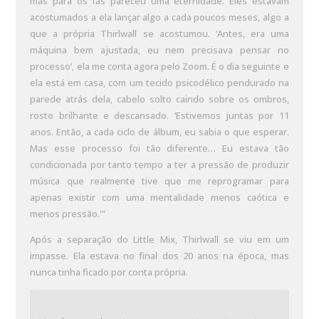
mas para os fãs pareceu uma eternidade. Eles estavam
acostumados a ela lançar algo a cada poucos meses, algo a
que a própria Thirlwall se acostumou. ‘Antes, era uma
máquina bem ajustada, eu nem precisava pensar no
processo’, ela me conta agora pelo Zoom. É o dia seguinte e
ela está em casa, com um tecido psicodélico pendurado na
parede atrás dela, cabelo solto caindo sobre os ombros,
rosto brilhante e descansado. ‘Estivemos juntas por 11
anos. Então, a cada ciclo de álbum, eu sabia o que esperar.
Mas esse processo foi tão diferente… Eu estava tão
condicionada por tanto tempo a ter a pressão de produzir
música que realmente tive que me reprogramar para
apenas existir com uma mentalidade menos caótica e
menos pressão.'”
Após a separação do Little Mix, Thirlwall se viu em um
impasse. Ela estava no final dos 20 anos na época, mas
nunca tinha ficado por conta própria.