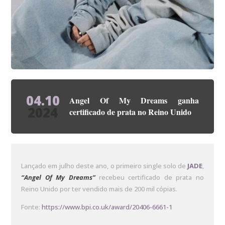
04.10
Angel Of My Dreams ganha
2024
certificado de prata no Reino Unido
Lançado em julho deste ano, o primeiro single solo de
JADE
,
“Angel Of My Dreams”
recebeu certificado de prata no
Reino Unido por ter vendido mais de 200 mil cópias.
Fonte:
https://www.bpi.co.uk/award/20406-6661-1