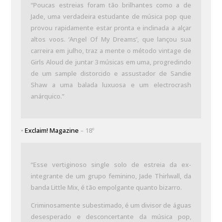
“Poucas estreias foram tão brilhantes como a de
Jade, uma verdadeira estudante de música pop que
provou rapidamente estar pronta e inclinada a alçar
altos voos. ‘Angel Of My Dreams’, que lançou sua
carreira em julho, traz a mente o método vintage de
Girls Aloud de juntar 3 músicas em uma, progredindo
de um sample distorcido e assustador de Sandie
Shaw a uma balada luxuosa e um electrocrash
anárquico.”
•
Exclaim! Magazine
– 18º
“Esse vertiginoso single solo de estreia da ex-
integrante de um grupo feminino, Jade Thirlwall, da
banda Little Mix, é tão empolgante quanto bizarro.
Criminosamente subestimado, é um divisor de águas
desesperado e desconcertante da música pop,