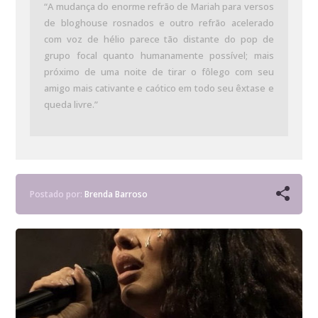
“A mudança do enorme refrão de Mariah para versos
de bloghouse rosnados e outro refrão acelerado
com voz de hélio parece tão distante do pop de
grupo focal quanto humanamente possível; mais
próximo de uma noite de tirar o fôlego com seu
amigo mais cativante e caótico em todo seu êxtase e
queda livre.”
Postado por:
Brenda Barroso