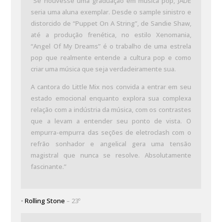
“Se houvesse uma graduação em música pop, JADE
seria uma aluna exemplar. Desde o sample sinistro e
distorcido de “Puppet On A String”, de Sandie Shaw,
até a produção frenética, no estilo Xenomania,
“Angel Of My Dreams” é o trabalho de uma estrela
pop que realmente entende a cultura pop e como
criar uma música que seja verdadeiramente sua.
A cantora do Little Mix nos convida a entrar em seu
estado emocional enquanto explora sua complexa
relação com a indústria da música, com os contrastes
que a levam a entender seu ponto de vista. O
empurra-empurra das seções de eletroclash com o
refrão sonhador e angelical gera uma tensão
magistral que nunca se resolve. Absolutamente
fascinante.”
•
Rolling Stone
– 23º