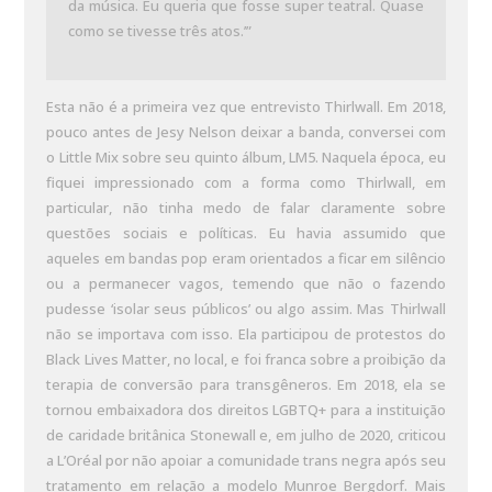
da música. Eu queria que fosse super teatral. Quase
como se tivesse três atos.’”
Esta não é a primeira vez que entrevisto Thirlwall. Em 2018,
pouco antes de Jesy Nelson deixar a banda, conversei com
o Little Mix sobre seu quinto álbum, LM5. Naquela época, eu
fiquei impressionado com a forma como Thirlwall, em
particular, não tinha medo de falar claramente sobre
questões sociais e políticas. Eu havia assumido que
aqueles em bandas pop eram orientados a ficar em silêncio
ou a permanecer vagos, temendo que não o fazendo
pudesse ‘isolar seus públicos’ ou algo assim. Mas Thirlwall
não se importava com isso. Ela participou de protestos do
Black Lives Matter, no local, e foi franca sobre a proibição da
terapia de conversão para transgêneros. Em 2018, ela se
tornou embaixadora dos direitos LGBTQ+ para a instituição
de caridade britânica Stonewall e, em julho de 2020, criticou
a L’Oréal por não apoiar a comunidade trans negra após seu
tratamento em relação a modelo Munroe Bergdorf. Mais