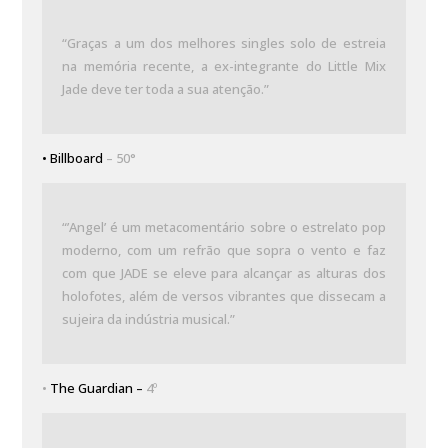
“Graças a um dos melhores singles solo de estreia
na memória recente, a ex-integrante do Little Mix
Jade deve ter toda a sua atenção.”
•
Billboard
– 50°
“’Angel’ é um metacomentário sobre o estrelato pop
moderno, com um refrão que sopra o vento e faz
com que JADE se eleve para alcançar as alturas dos
holofotes, além de versos vibrantes que dissecam a
sujeira da indústria musical.”
•
The Guardian –
4º