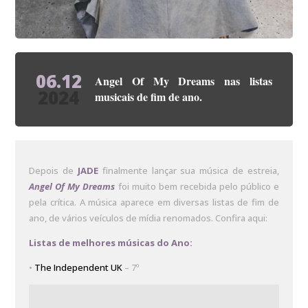
06.12
Angel Of My Dreams nas listas
2024
musicais de fim de ano.
Depois de
JADE
finalmente lançar sua música de estreia,
Angel Of My Dreams
foi muito bem recebida pelo público e
pela crítica. A música aparece em diversas listas de fim de
ano, de vários veículos de mídia renomados. Confira aqui:
Listas de melhores músicas do Ano:
•
The Independent UK
– 7º