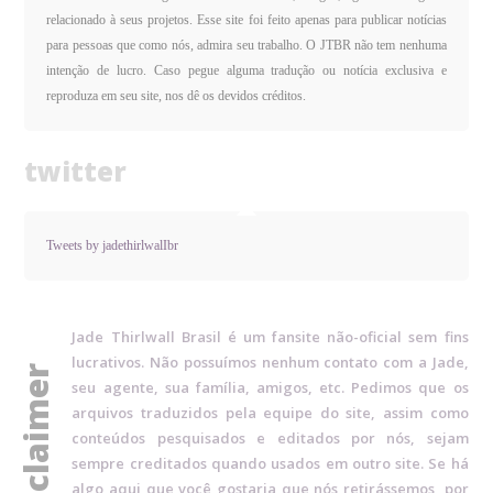
relacionado à seus projetos. Esse site foi feito apenas para publicar notícias
para pessoas que como nós, admira seu trabalho. O JTBR não tem nenhuma
intenção de lucro. Caso pegue alguma tradução ou notícia exclusiva e
reproduza em seu site, nos dê os devidos créditos.
twitter
Tweets by jadethirlwalIbr
Jade Thirlwall Brasil é um fansite não-oficial sem fins
lucrativos. Não possuímos nenhum contato com a Jade,
disclaimer
seu agente, sua família, amigos, etc. Pedimos que os
arquivos traduzidos pela equipe do site, assim como
conteúdos pesquisados e editados por nós, sejam
sempre creditados quando usados em outro site. Se há
algo aqui que você gostaria que nós retirássemos, por