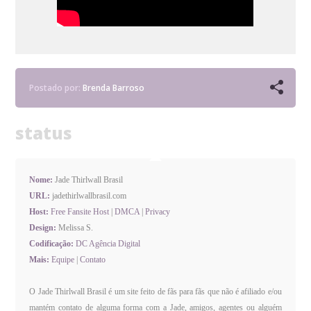
Postado por:
Brenda Barroso
status
Nome:
Jade Thirlwall Brasil
URL:
jadethirlwallbrasil.com
Host:
Free Fansite Host
|
DMCA
|
Privacy
Design:
Melissa S.
Codificação:
DC Agência Digital
Mais:
Equipe
|
Contato
O Jade Thirlwall Brasil é um site feito de fãs para fãs que não é afiliado e/ou
mantém contato de alguma forma com a Jade, amigos, agentes ou alguém