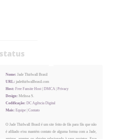
status
Nome:
Jade Thirlwall Brasil
URL:
jadethirlwallbrasil.com
Host:
Free Fansite Host
|
DMCA
|
Privacy
Design:
Melissa S.
Codificação:
DC Agência Digital
Mais:
Equipe
|
Contato
O Jade Thirlwall Brasil é um site feito de fãs para fãs que não
é afiliado e/ou mantém contato de alguma forma com a Jade,
amigos, agentes ou alguém relacionado à seus projetos. Esse