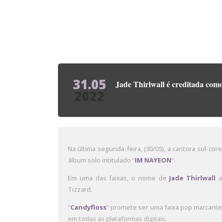
31.05
Jade Thirlwall é creditada co
2022
Na última segunda-feira, (30/05), a cantora sul-co
álbum solo intitulado “
IM NAYEON
“.
Em uma das faixas, o nome de
Jade Thirlwall
a
Tizzard.
“
Candyfloss
” promete ser uma faixa pop marcante 
em todas as plataformas digitais.