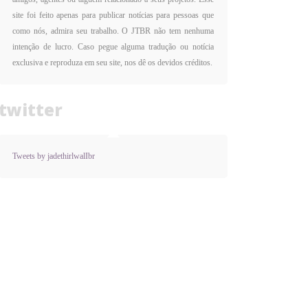
site foi feito apenas para publicar notícias para pessoas que
como nós, admira seu trabalho. O JTBR não tem nenhuma
intenção de lucro. Caso pegue alguma tradução ou notícia
exclusiva e reproduza em seu site, nos dê os devidos créditos.
twitter
Tweets by jadethirlwalIbr