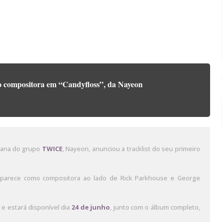
mo compositora em “Candyfloss”, da Nayeon
reana do grupo
TWICE
, Nayeon, anunciou a tracklist do seu primeiro
parece como compositora ao lado de Rick Parkhouse e George
e estará disponível dia
24 de junho
, junto com o álbum completo,