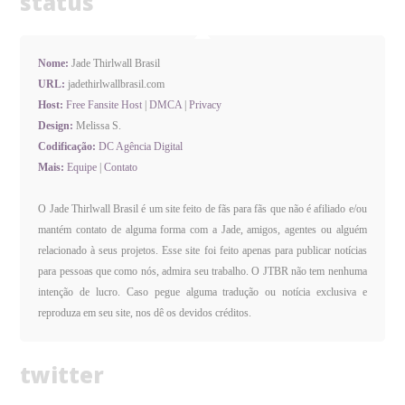
status
Nome:
Jade Thirlwall Brasil
URL:
jadethirlwallbrasil.com
Host:
Free Fansite Host
|
DMCA
|
Privacy
Design:
Melissa S.
Codificação:
DC Agência Digital
Mais:
Equipe
|
Contato
O Jade Thirlwall Brasil é um site feito de fãs para fãs que não é afiliado e/ou
mantém contato de alguma forma com a Jade, amigos, agentes ou alguém
relacionado à seus projetos. Esse site foi feito apenas para publicar notícias
para pessoas que como nós, admira seu trabalho. O JTBR não tem nenhuma
intenção de lucro. Caso pegue alguma tradução ou notícia exclusiva e
reproduza em seu site, nos dê os devidos créditos.
twitter