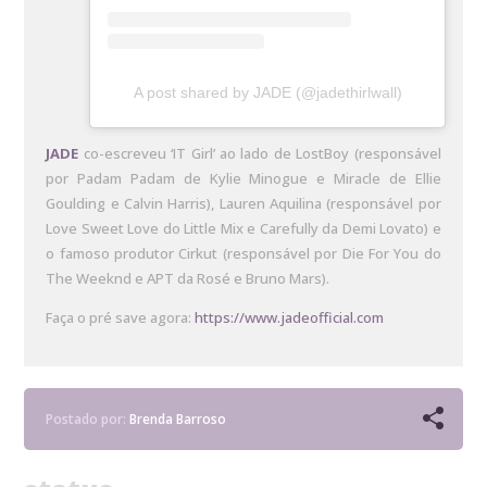
A post shared by JADE (@jadethirlwall)
JADE
co-escreveu ‘IT Girl’ ao lado de LostBoy (responsável
por Padam Padam de Kylie Minogue e Miracle de Ellie
Goulding e Calvin Harris), Lauren Aquilina (responsável por
Love Sweet Love do Little Mix e Carefully da Demi Lovato) e
o famoso produtor Cirkut (responsável por Die For You do
The Weeknd e APT da Rosé e Bruno Mars).
Faça o pré save agora:
https://www.jadeofficial.com
Postado por:
Brenda Barroso