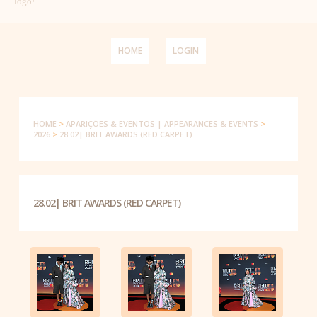
logo!
HOME
LOGIN
HOME
>
APARIÇÕES & EVENTOS | APPEARANCES & EVENTS
>
2026
>
28.02| BRIT AWARDS (RED CARPET)
28.02| BRIT AWARDS (RED CARPET)