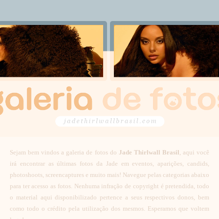
Sejam bem vindos a galeria de fotos do
Jade Thirlwall Brasil
, aqui você
irá encontrar as últimas fotos da Jade em eventos, aparições, candids,
photoshoots, screencaptures e muito mais! Navegue pelas categorias abaixo
para ter acesso as fotos. Nenhuma infração de copyright é pretendida, todo
o material aqui disponibilizado pertence a seus respectivos donos, bem
como todo o crédito pela utilização dos mesmos. Esperamos que voltem