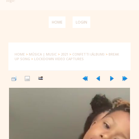
logo!
HOME
LOGIN
HOME
>
MÚSICA | MUSIC
>
2021
>
CONFETTI (ÁLBUM)
>
BREAK
UP SONG
>
LOCKDOWN VIDEO CAPTURES