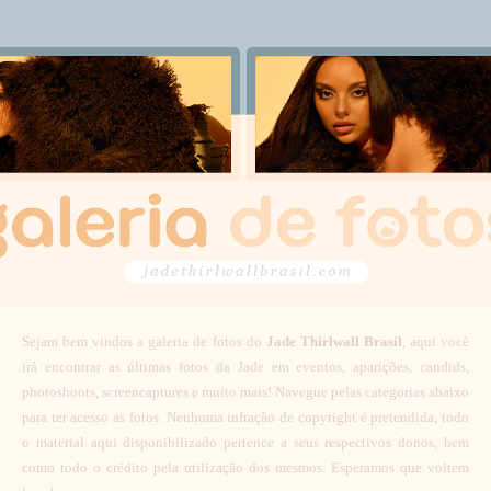
Sejam bem vindos a galeria de fotos do
Jade Thirlwall Brasil
, aqui você
irá encontrar as últimas fotos da Jade em eventos, aparições, candids,
photoshoots, screencaptures e muito mais! Navegue pelas categorias abaixo
para ter acesso as fotos. Nenhuma infração de copyright é pretendida, todo
o material aqui disponibilizado pertence a seus respectivos donos, bem
como todo o crédito pela utilização dos mesmos. Esperamos que voltem