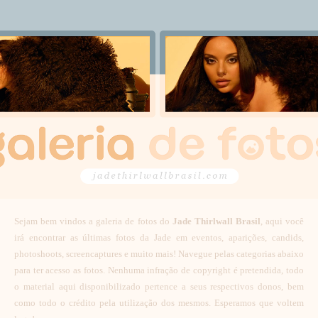
Sejam bem vindos a galeria de fotos do
Jade Thirlwall Brasil
, aqui você
irá encontrar as últimas fotos da Jade em eventos, aparições, candids,
photoshoots, screencaptures e muito mais! Navegue pelas categorias abaixo
para ter acesso as fotos. Nenhuma infração de copyright é pretendida, todo
o material aqui disponibilizado pertence a seus respectivos donos, bem
como todo o crédito pela utilização dos mesmos. Esperamos que voltem