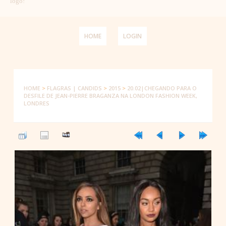
logo!
HOME
LOGIN
HOME
>
FLAGRAS | CANDIDS
>
2015
>
20.02|CHEGANDO PARA O
DESFILE DE JEAN-PIERRE BRAGANZA NA LONDON FASHION WEEK,
LONDRES