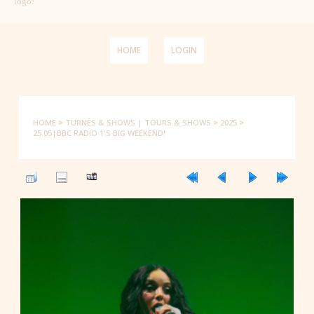
logo!
HOME
LOGIN
HOME
>
TURNÊS & SHOWS | TOURS & SHOWS
>
2025
>
25.05|BBC RADIO 1'S BIG WEEKEND!