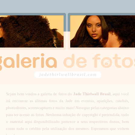
Sejam bem vindos a galeria de fotos do
Jade Thirlwall Brasil
, aqui você
irá encontrar as últimas fotos da Jade em eventos, aparições, candids,
photoshoots, screencaptures e muito mais! Navegue pelas categorias abaixo
para ter acesso as fotos. Nenhuma infração de copyright é pretendida, todo
o material aqui disponibilizado pertence a seus respectivos donos, bem
como todo o crédito pela utilização dos mesmos. Esperamos que voltem