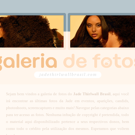
Sejam bem vindos a galeria de fotos do
Jade Thirlwall Brasil
, aqui você
irá encontrar as últimas fotos da Jade em eventos, aparições, candids,
photoshoots, screencaptures e muito mais! Navegue pelas categorias abaixo
para ter acesso as fotos. Nenhuma infração de copyright é pretendida, todo
o material aqui disponibilizado pertence a seus respectivos donos, bem
como todo o crédito pela utilização dos mesmos. Esperamos que voltem