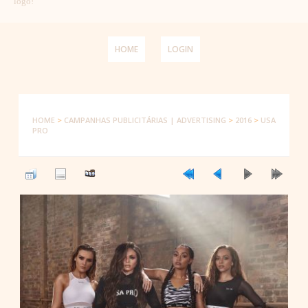
logo!
HOME
LOGIN
HOME
>
CAMPANHAS PUBLICITÁRIAS | ADVERTISING
>
2016
>
USA
PRO