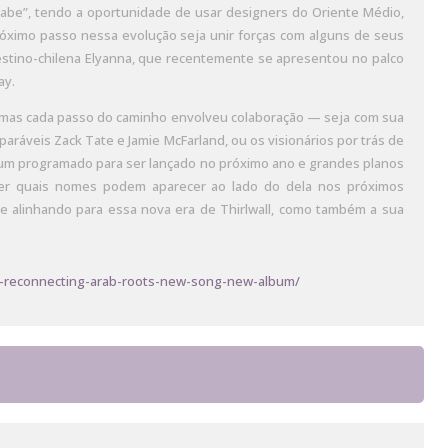
rabe”, tendo a oportunidade de usar designers do Oriente Médio,
próximo passo nessa evolução seja unir forças com alguns de seus
alestino-chilena Elyanna, que recentemente se apresentou no palco
ay.
 mas cada passo do caminho envolveu colaboração — seja com sua
paráveis Zack Tate e Jamie McFarland, ou os visionários por trás de
bum programado para ser lançado no próximo ano e grandes planos
zer quais nomes podem aparecer ao lado do dela nos próximos
se alinhando para essa nova era de Thirlwall, como também a sua
all-reconnecting-arab-roots-new-song-new-album/