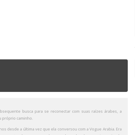
ubsequente busca para se reconectar com suas raízes árabes, a
eu próprio caminho.
anos desde a última vez que ela conversou com a Vogue Arabia. Era