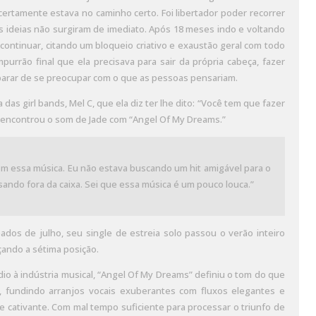
l certamente estava no caminho certo. Foi libertador poder recorrer
as ideias não surgiram de imediato. Após 18 meses indo e voltando
continuar, citando um bloqueio criativo e exaustão geral com todo
urrão final que ela precisava para sair da própria cabeça, fazer
; parar de se preocupar com o que as pessoas pensariam.
s girl bands, Mel C, que ela diz ter lhe dito: “Você tem que fazer
te encontrou o som de Jade com “Angel Of My Dreams.”
om essa música. Eu não estava buscando um hit amigável para o
sando fora da caixa. Sei que essa música é um pouco louca.”
dos de julho, seu single de estreia solo passou o verão inteiro
çando a sétima posição.
o à indústria musical, “Angel Of My Dreams” definiu o tom do que
as, fundindo arranjos vocais exuberantes com fluxos elegantes e
 cativante. Com mal tempo suficiente para processar o triunfo de