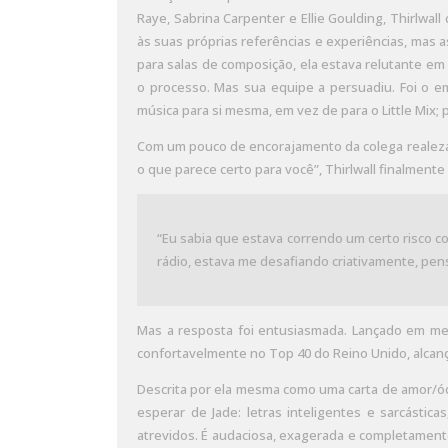
Raye, Sabrina Carpenter e Ellie Goulding, Thirlwal
às suas próprias referências e experiências, mas 
para salas de composição, ela estava relutante em 
o processo. Mas sua equipe a persuadiu. Foi o emp
música para si mesma, em vez de para o Little Mix
Com um pouco de encorajamento da colega realeza da
o que parece certo para você”, Thirlwall finalmen
“Eu sabia que estava correndo um certo risco c
rádio, estava me desafiando criativamente, pen
Mas a resposta foi entusiasmada. Lançado em mea
confortavelmente no Top 40 do Reino Unido, alcan
Descrita por ela mesma como uma carta de amor/ódi
esperar de Jade: letras inteligentes e sarcástic
atrevidos. É audaciosa, exagerada e completamente