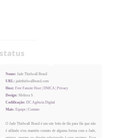
status
Nome:
Jade Thirlwall Brasil
URL:
jadethirlwallbrasil.com
Host:
Free Fansite Host
|
DMCA
|
Privacy
Design:
Melissa S.
Codificação:
DC Agência Digital
Mais:
Equipe
|
Contato
O Jade Thirlwall Brasil é um site feito de fãs para fãs que não
é afiliado e/ou mantém contato de alguma forma com a Jade,
amigos, agentes ou alguém relacionado à seus projetos. Esse