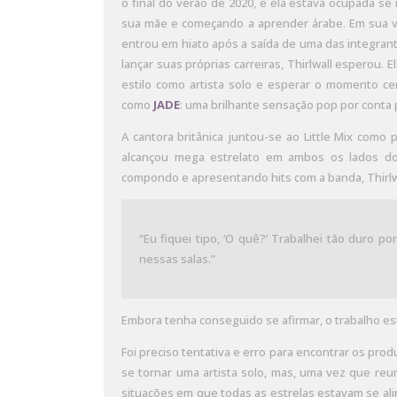
o final do verão de 2020, e ela estava ocupada s
sua mãe e começando a aprender árabe. Em sua vid
entrou em hiato após a saída de uma das integra
lançar suas próprias carreiras, Thirlwall esperou. 
estilo como artista solo e esperar o momento cer
como
JADE
: uma brilhante sensação pop por conta 
A cantora britânica juntou-se ao Little Mix como
alcançou mega estrelato em ambos os lados do 
compondo e apresentando hits com a banda, Thirlwa
“Eu fiquei tipo, ‘O quê?’ Trabalhei tão duro p
nessas salas.”
Embora tenha conseguido se afirmar, o trabalho 
Foi preciso tentativa e erro para encontrar os pro
se tornar uma artista solo, mas, uma vez que re
situações em que todas as estrelas estavam se al