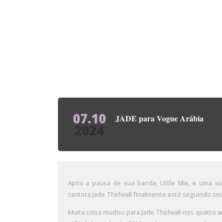
07.10
JADE para Vogue Arábia
2024
Após a pausa de sua banda, Little Mix, e uma s
cantora Jade Thirlwall finalmente está seguindo s
Muita coisa mudou para Jade Thirlwall nos quatro 