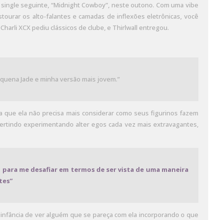
 o single seguinte, “Midnight Cowboy”, neste outono. Com uma vibe
tourar os alto-falantes e camadas de inflexões eletrônicas, você
harli XCX pediu clássicos de clube, e Thirlwall entregou.
:
equena Jade e minha versão mais jovem.”
a que ela não precisa mais considerar como seus figurinos fazem
vertindo experimentando alter egos cada vez mais extravagantes,
a para me desafiar em termos de ser vista de uma maneira
tes”
e infância de ver alguém que se pareça com ela incorporando o que