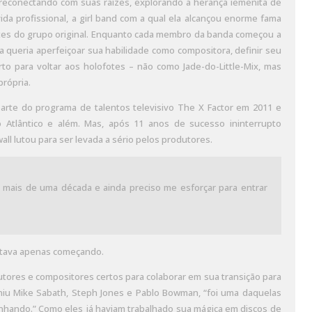
e reconectando com suas raízes, explorando a herança iemenita de
a profissional, a girl band com a qual ela alcançou enorme fama
ntes do grupo original. Enquanto cada membro da banda começou a
Ela queria aperfeiçoar sua habilidade como compositora, definir seu
to para voltar aos holofotes – não como Jade-do-Little-Mix, mas
própria.
 parte do programa de talentos televisivo The X Factor em 2011 e
Atlântico e além. Mas, após 11 anos de sucesso ininterrupto
ll lutou para ser levada a sério pelos produtores.
or mais de uma década e ainda preciso me esforçar para entrar
estava apenas começando.
dutores e compositores certos para colaborar em sua transição para
uniu Mike Sabath, Steph Jones e Pablo Bowman, “foi uma daquelas
inhando.” Como eles já haviam trabalhado sua mágica em discos de