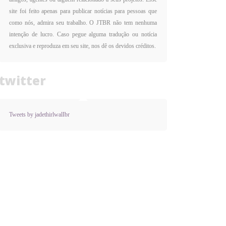
site foi feito apenas para publicar notícias para pessoas que
como nós, admira seu trabalho. O JTBR não tem nenhuma
intenção de lucro. Caso pegue alguma tradução ou notícia
exclusiva e reproduza em seu site, nos dê os devidos créditos.
twitter
Tweets by jadethirlwalIbr