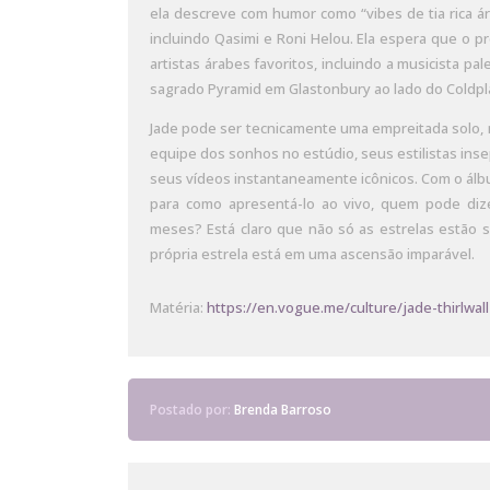
ela descreve com humor como “vibes de tia rica á
incluindo Qasimi e Roni Helou. Ela espera que o 
artistas árabes favoritos, incluindo a musicista p
sagrado Pyramid em Glastonbury ao lado do Coldpl
Jade pode ser tecnicamente uma empreitada solo,
equipe dos sonhos no estúdio, seus estilistas inse
seus vídeos instantaneamente icônicos. Com o ál
para como apresentá-lo ao vivo, quem pode di
meses? Está claro que não só as estrelas estão 
própria estrela está em uma ascensão imparável.
Matéria:
https://en.vogue.me/culture/jade-thirlw
Postado por:
Brenda Barroso