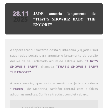
28.11
JADE anuncia lançamento de
2025
“THAT’S SHOWBIZ BABY! THE
ENCORE”
A espera acabou! Na tarde desta quinta-feira (27), Jade usou
suas redes sociais para anunciar o lançamento da versão
deluxe de seu aclamado álbum de estreia solo,
“THAT’S
SHOWBIZ BABY!”
, chamada
“
THAT’S SHOWBIZ BABY!
THE ENCORE”
.
A nova versão, que inclui a versão de Jade da icônica
“Frozen”
, de Madonna, também contará com 7 faixas
adicionais inéditas. Confira a tracklist completa abaixo:
Angel Of My Dreams