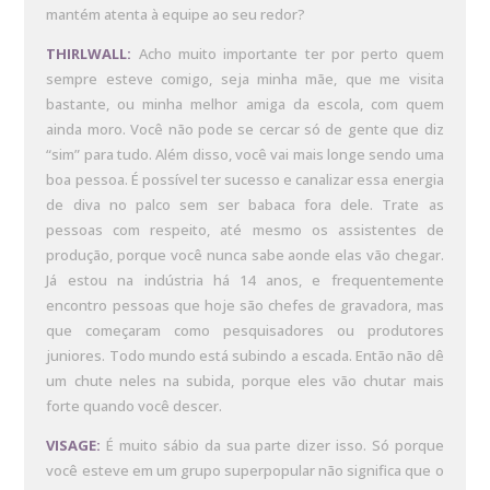
mantém atenta à equipe ao seu redor?
THIRLWALL:
Acho muito importante ter por perto quem
sempre esteve comigo, seja minha mãe, que me visita
bastante, ou minha melhor amiga da escola, com quem
ainda moro. Você não pode se cercar só de gente que diz
“sim” para tudo. Além disso, você vai mais longe sendo uma
boa pessoa. É possível ter sucesso e canalizar essa energia
de diva no palco sem ser babaca fora dele. Trate as
pessoas com respeito, até mesmo os assistentes de
produção, porque você nunca sabe aonde elas vão chegar.
Já estou na indústria há 14 anos, e frequentemente
encontro pessoas que hoje são chefes de gravadora, mas
que começaram como pesquisadores ou produtores
juniores. Todo mundo está subindo a escada. Então não dê
um chute neles na subida, porque eles vão chutar mais
forte quando você descer.
VISAGE:
É muito sábio da sua parte dizer isso. Só porque
você esteve em um grupo superpopular não significa que o