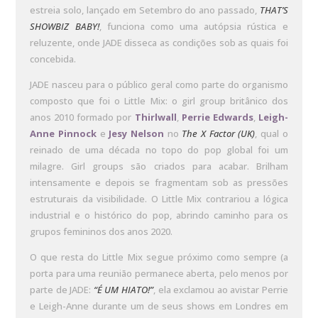
estreia solo, lançado em Setembro do ano passado,
THAT’S
SHOWBIZ BABY!
, funciona como uma autópsia rústica e
reluzente, onde JADE disseca as condições sob as quais foi
concebida.
JADE nasceu para o público geral como parte do organismo
composto que foi o Little Mix: o girl group britânico dos
anos 2010 formado por
Thirlwall
,
Perrie Edwards
,
Leigh-
Anne Pinnock
e
Jesy Nelson
no
The X Factor (UK)
, qual o
reinado de uma década no topo do pop global foi um
milagre. Girl groups são criados para acabar. Brilham
intensamente e depois se fragmentam sob as pressões
estruturais da visibilidade. O Little Mix contrariou a lógica
industrial e o histórico do pop, abrindo caminho para os
grupos femininos dos anos 2020.
O que resta do Little Mix segue próximo como sempre (a
porta para uma reunião permanece aberta, pelo menos por
parte de JADE:
“É UM HIATO!”
, ela exclamou ao avistar Perrie
e Leigh-Anne durante um de seus shows em Londres em