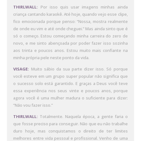
THIRLWALL:
Por isso quis usar imagens minhas ainda
criança cantando karaokê. Até hoje, quando vejo esse clipe,
fico emocionada porque penso: “Nossa, mostra realmente
de onde eu vim e até onde cheguei.” Mas ainda sinto que é
só o começo. Estou começando minha carreira do zero de
novo, e me sinto abençoada por poder fazer isso sozinha
aos trinta e poucos anos. Estou muito mais confiante na
minha própria pele neste ponto da vida.
VISAGE:
Muito sábio da sua parte dizer isso. Só porque
você esteve em um grupo super popular não significa que
o sucesso solo está garantido. E graças a Deus você teve
essa experiência nos seus vinte e poucos anos, porque
agora você é uma mulher madura o suficiente para dizer:
“Não vou fazer isso.”
THIRLWALL:
Totalmente. Naquela época, a gente faria o
que fosse preciso para conseguir. Não que eu não trabalhe
duro hoje, mas conquistamos o direito de ter limites
melhores entre vida pessoal e profissional. Venho de uma