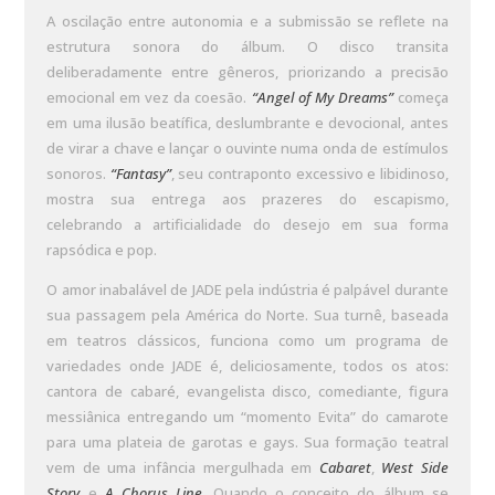
A oscilação entre autonomia e a submissão se reflete na
estrutura sonora do álbum. O disco transita
deliberadamente entre gêneros, priorizando a precisão
emocional em vez da coesão.
“Angel of My Dreams”
começa
em uma ilusão beatífica, deslumbrante e devocional, antes
de virar a chave e lançar o ouvinte numa onda de estímulos
sonoros.
“Fantasy”
, seu contraponto excessivo e libidinoso,
mostra sua entrega aos prazeres do escapismo,
celebrando a artificialidade do desejo em sua forma
rapsódica e pop.
O amor inabalável de JADE pela indústria é palpável durante
sua passagem pela América do Norte. Sua turnê, baseada
em teatros clássicos, funciona como um programa de
variedades onde JADE é, deliciosamente, todos os atos:
cantora de cabaré, evangelista disco, comediante, figura
messiânica entregando um “momento Evita” do camarote
para uma plateia de garotas e gays. Sua formação teatral
vem de uma infância mergulhada em
Cabaret
,
West Side
Story
e
A Chorus Line
. Quando o conceito do álbum se