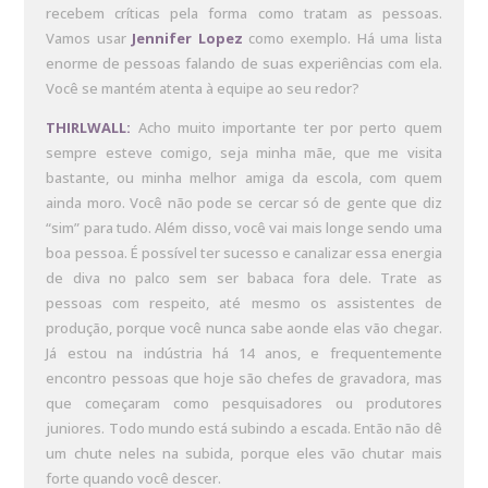
recebem críticas pela forma como tratam as pessoas.
Vamos usar
Jennifer Lopez
como exemplo. Há uma lista
enorme de pessoas falando de suas experiências com ela.
Você se mantém atenta à equipe ao seu redor?
THIRLWALL:
Acho muito importante ter por perto quem
sempre esteve comigo, seja minha mãe, que me visita
bastante, ou minha melhor amiga da escola, com quem
ainda moro. Você não pode se cercar só de gente que diz
“sim” para tudo. Além disso, você vai mais longe sendo uma
boa pessoa. É possível ter sucesso e canalizar essa energia
de diva no palco sem ser babaca fora dele. Trate as
pessoas com respeito, até mesmo os assistentes de
produção, porque você nunca sabe aonde elas vão chegar.
Já estou na indústria há 14 anos, e frequentemente
encontro pessoas que hoje são chefes de gravadora, mas
que começaram como pesquisadores ou produtores
juniores. Todo mundo está subindo a escada. Então não dê
um chute neles na subida, porque eles vão chutar mais
forte quando você descer.