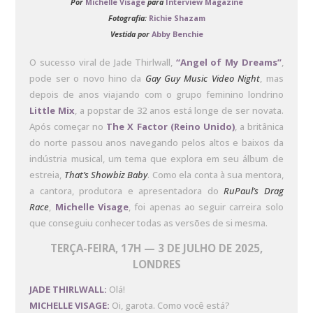
Por
Michelle Visage
para
Interview Magazine
Fotografia:
Richie Shazam
Vestida por
Abby Benchie
O sucesso viral de Jade Thirlwall,
“Angel of My Dreams”
,
pode ser o novo hino da
Gay Guy Music Video Night
, mas
depois de anos viajando com o grupo feminino londrino
Little Mix
, a popstar de 32 anos está longe de ser novata.
Após começar no
The X Factor (Reino Unido)
, a britânica
do norte passou anos navegando pelos altos e baixos da
indústria musical, um tema que explora em seu álbum de
estreia,
That’s Showbiz Baby
. Como ela conta à sua mentora,
a cantora, produtora e apresentadora do
RuPaul’s Drag
Race
,
Michelle Visage
, foi apenas ao seguir carreira solo
que conseguiu conhecer todas as versões de si mesma.
TERÇA-FEIRA, 17H — 3 DE JULHO DE 2025,
LONDRES
JADE THIRLWALL:
Olá!
MICHELLE VISAGE:
Oi, garota. Como você está?