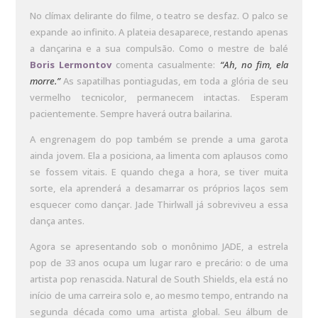
No clímax delirante do filme, o teatro se desfaz. O palco se
expande ao infinito. A plateia desaparece, restando apenas
a dançarina e a sua compulsão. Como o mestre de balé
Boris Lermontov
comenta casualmente:
“Ah, no fim, ela
morre.”
As sapatilhas pontiagudas, em toda a glória de seu
vermelho tecnicolor, permanecem intactas. Esperam
pacientemente. Sempre haverá outra bailarina.
A engrenagem do pop também se prende a uma garota
ainda jovem. Ela a posiciona, aa limenta com aplausos como
se fossem vitais. E quando chega a hora, se tiver muita
sorte, ela aprenderá a desamarrar os próprios laços sem
esquecer como dançar. Jade Thirlwall já sobreviveu a essa
dança antes.
Agora se apresentando sob o monônimo JADE, a estrela
pop de 33 anos ocupa um lugar raro e precário: o de uma
artista pop renascida. Natural de South Shields, ela está no
início de uma carreira solo e, ao mesmo tempo, entrando na
segunda década como uma artista global. Seu álbum de