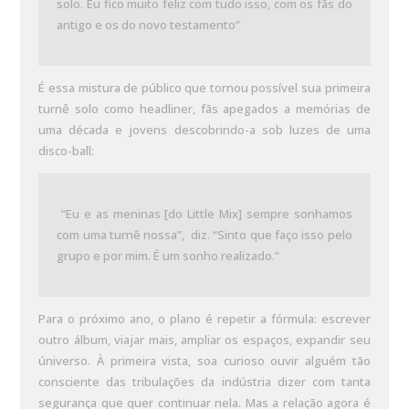
solo. Eu fico muito feliz com tudo isso, com os fãs do
antigo e os do novo testamento”
É essa mistura de público que tornou possível sua primeira
turnê solo como headliner, fãs apegados a memórias de
uma década e jovens descobrindo-a sob luzes de uma
disco-ball:
“Eu e as meninas [do Little Mix] sempre sonhamos
com uma turnê nossa”, diz. “Sinto que faço isso pelo
grupo e por mim. É um sonho realizado.”
Para o próximo ano, o plano é repetir a fórmula: escrever
outro álbum, viajar mais, ampliar os espaços, expandir seu
úniverso. À primeira vista, soa curioso ouvir alguém tão
consciente das tribulações da indústria dizer com tanta
segurança que quer continuar nela. Mas a relação agora é