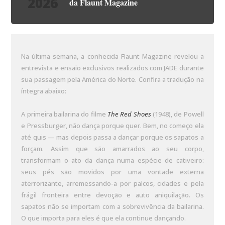
2026
da Flaunt Magazine
Na última semana, a conhecida Flaunt Magazine revelou a
entrevista e ensaio exclusivos realizados com JADE durante
sua passagem pela América do Norte. Confira a tradução na
íntegra abaixo:
A primeira bailarina do filme
The Red Shoes
(1948), de Powell
e Pressburger, não dança porque quer. Bem, no começo ela
até quis — mas depois passa a dançar porque os sapatos a
forçam. Assim que são amarrados ao seu corpo,
transformam o ato da dança numa espécie de cativeiro:
seus pés são movidos por uma vontade externa
aterrorizante, arremessando-a por palcos, cidades e pela
frágil fronteira entre devoção e auto aniquilação. Os
sapatos não se importam com a sobrevivência da bailarina.
O que importa para eles é que ela continue dançando.