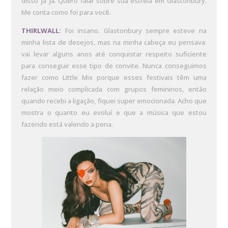
disso já já. Quero falar sobre sua estreia em Glastonbury.
Me conta como foi para você.
THIRLWALL:
Foi insano. Glastonbury sempre esteve na
minha lista de desejos, mas na minha cabeça eu pensava:
vai levar alguns anos até conquistar respeito suficiente
para conseguir esse tipo de convite. Nunca conseguimos
fazer como Little Mix porque esses festivais têm uma
relação meio complicada com grupos femininos, então
quando recebi a ligação, fiquei super emocionada. Acho que
mostra o quanto eu evoluí e que a música que estou
fazendo está valendo a pena.