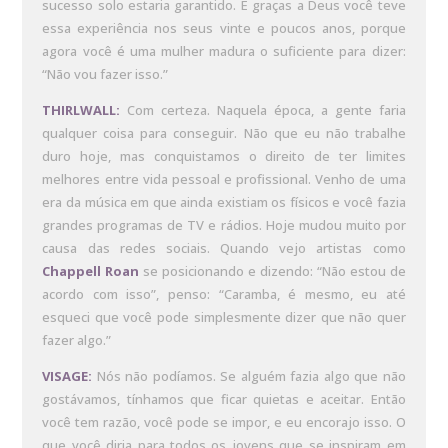
sucesso solo estaria garantido. E graças a Deus você teve
essa experiência nos seus vinte e poucos anos, porque
agora você é uma mulher madura o suficiente para dizer:
“Não vou fazer isso.”
THIRLWALL:
Com certeza. Naquela época, a gente faria
qualquer coisa para conseguir. Não que eu não trabalhe
duro hoje, mas conquistamos o direito de ter limites
melhores entre vida pessoal e profissional. Venho de uma
era da música em que ainda existiam os físicos e você fazia
grandes programas de TV e rádios. Hoje mudou muito por
causa das redes sociais. Quando vejo artistas como
Chappell Roan
se posicionando e dizendo: “Não estou de
acordo com isso”, penso: “Caramba, é mesmo, eu até
esqueci que você pode simplesmente dizer que não quer
fazer algo.”
VISAGE:
Nós não podíamos. Se alguém fazia algo que não
gostávamos, tínhamos que ficar quietas e aceitar. Então
você tem razão, você pode se impor, e eu encorajo isso. O
que você diria para todos os jovens que se inspiram em