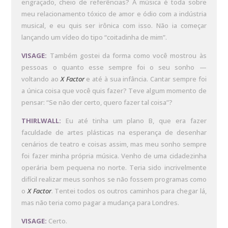
engraçado, cheio de referências? A música é toda sobre
meu relacionamento tóxico de amor e ódio com a indústria
musical, e eu quis ser irônica com isso. Não ia começar
lançando um vídeo do tipo “coitadinha de mim”.
VISAGE:
Também gostei da forma como você mostrou às
pessoas o quanto esse sempre foi o seu sonho —
voltando ao
X Factor
e até à sua infância. Cantar sempre foi
a única coisa que você quis fazer? Teve algum momento de
pensar: “Se não der certo, quero fazer tal coisa”?
THIRLWALL:
Eu até tinha um plano B, que era fazer
faculdade de artes plásticas na esperança de desenhar
cenários de teatro e coisas assim, mas meu sonho sempre
foi fazer minha própria música. Venho de uma cidadezinha
operária bem pequena no norte. Teria sido incrivelmente
difícil realizar meus sonhos se não fossem programas como
o
X Factor
. Tentei todos os outros caminhos para chegar lá,
mas não teria como pagar a mudança para Londres.
VISAGE:
Certo.