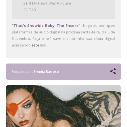
If My Heart Was A House
TAR
“That’s Showbiz Baby! The Encore”
chega às principais
plataformas de áudio digital na próxima sexta-feira, dia 5 de
Dezembro. Faça o pré-save ou obtenha sua cópia digital
acessando
este
link.
Postado por:
Brenda Barroso