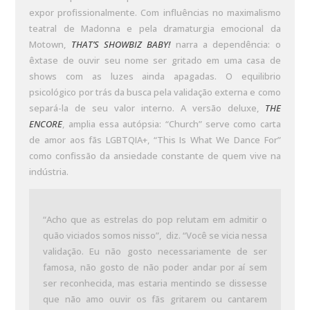
expor profissionalmente. Com influências no maximalismo
teatral de Madonna e pela dramaturgia emocional da
Motown,
THAT’S SHOWBIZ BABY!
narra a dependência: o
êxtase de ouvir seu nome ser gritado em uma casa de
shows com as luzes ainda apagadas. O equilibrio
psicológico por trás da busca pela validação externa e como
separá-la de seu valor interno. A versão deluxe,
THE
ENCORE
, amplia essa autópsia: “Church” serve como carta
de amor aos fãs LGBTQIA+, “This Is What We Dance For”
como confissão da ansiedade constante de quem vive na
indústria.
“Acho que as estrelas do pop relutam em admitir o
quão viciados somos nisso”, diz. “Você se vicia nessa
validação. Eu não gosto necessariamente de ser
famosa, não gosto de não poder andar por aí sem
ser reconhecida, mas estaria mentindo se dissesse
que não amo ouvir os fãs gritarem ou cantarem