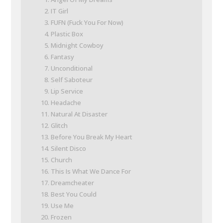
IT Girl
FUFN (Fuck You For Now)
Plastic Box
Midnight Cowboy
Fantasy
Unconditional
Self Saboteur
Lip Service
Headache
Natural At Disaster
Glitch
Before You Break My Heart
Silent Disco
Church
This Is What We Dance For
Dreamcheater
Best You Could
Use Me
Frozen