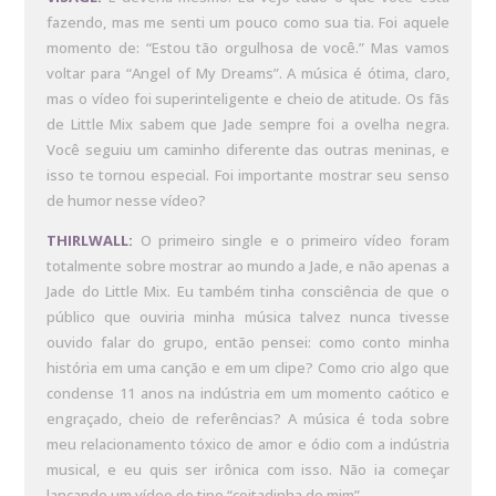
fazendo, mas me senti um pouco como sua tia. Foi aquele
momento de: “Estou tão orgulhosa de você.” Mas vamos
voltar para “Angel of My Dreams”. A música é ótima, claro,
mas o vídeo foi superinteligente e cheio de atitude. Os fãs
de Little Mix sabem que Jade sempre foi a ovelha negra.
Você seguiu um caminho diferente das outras meninas, e
isso te tornou especial. Foi importante mostrar seu senso
de humor nesse vídeo?
THIRLWALL:
O primeiro single e o primeiro vídeo foram
totalmente sobre mostrar ao mundo a Jade, e não apenas a
Jade do Little Mix. Eu também tinha consciência de que o
público que ouviria minha música talvez nunca tivesse
ouvido falar do grupo, então pensei: como conto minha
história em uma canção e em um clipe? Como crio algo que
condense 11 anos na indústria em um momento caótico e
engraçado, cheio de referências? A música é toda sobre
meu relacionamento tóxico de amor e ódio com a indústria
musical, e eu quis ser irônica com isso. Não ia começar
lançando um vídeo do tipo “coitadinha de mim”.