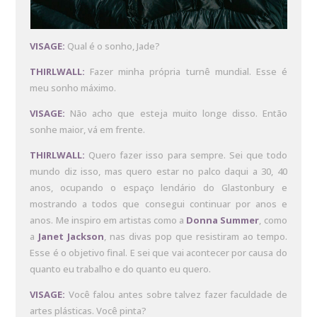
VISAGE:
Qual é o sonho, Jade?
THIRLWALL:
Fazer minha própria turnê mundial. Esse é
meu sonho máximo.
VISAGE:
Não acho que esteja muito longe disso. Então
sonhe maior, vá em frente.
THIRLWALL:
Quero fazer isso para sempre. Sei que todo
mundo diz isso, mas quero estar no palco daqui a 30, 40
anos, ocupando o espaço lendário do Glastonbury e
mostrando a todos que consegui continuar por anos e
anos. Me inspiro em artistas como a
Donna
Summer
, como
a
Janet Jackson
, nas divas pop que resistiram ao tempo.
Esse é o objetivo final. E sei que vai acontecer por causa do
quanto eu trabalho e do quanto eu quero.
VISAGE:
Você falou antes sobre talvez fazer faculdade de
artes plásticas. Você pinta?