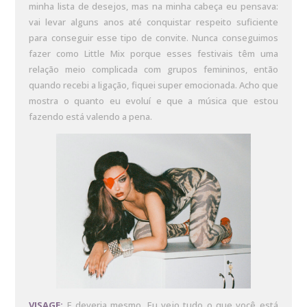
minha lista de desejos, mas na minha cabeça eu pensava:
vai levar alguns anos até conquistar respeito suficiente
para conseguir esse tipo de convite. Nunca conseguimos
fazer como Little Mix porque esses festivais têm uma
relação meio complicada com grupos femininos, então
quando recebi a ligação, fiquei super emocionada. Acho que
mostra o quanto eu evoluí e que a música que estou
fazendo está valendo a pena.
VISAGE:
E deveria mesmo. Eu vejo tudo o que você está