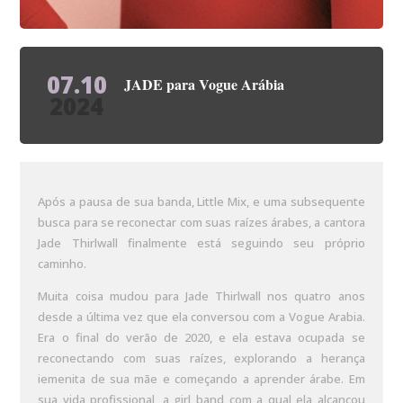
07.10
JADE para Vogue Arábia
2024
Após a pausa de sua banda, Little Mix, e uma subsequente
busca para se reconectar com suas raízes árabes, a cantora
Jade Thirlwall finalmente está seguindo seu próprio
caminho.
Muita coisa mudou para Jade Thirlwall nos quatro anos
desde a última vez que ela conversou com a Vogue Arabia.
Era o final do verão de 2020, e ela estava ocupada se
reconectando com suas raízes, explorando a herança
iemenita de sua mãe e começando a aprender árabe. Em
sua vida profissional, a girl band com a qual ela alcançou