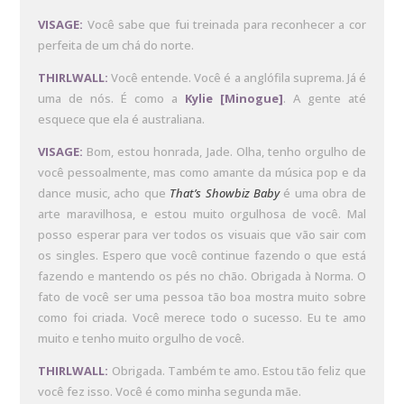
VISAGE:
Você sabe que fui treinada para reconhecer a cor
perfeita de um chá do norte.
THIRLWALL:
Você entende. Você é a anglófila suprema. Já é
uma de nós. É como a
Kylie [Minogue]
. A gente até
esquece que ela é australiana.
VISAGE:
Bom, estou honrada, Jade. Olha, tenho orgulho de
você pessoalmente, mas como amante da música pop e da
dance music, acho que
That’s Showbiz Baby
é uma obra de
arte maravilhosa, e estou muito orgulhosa de você. Mal
posso esperar para ver todos os visuais que vão sair com
os singles. Espero que você continue fazendo o que está
fazendo e mantendo os pés no chão. Obrigada à Norma. O
fato de você ser uma pessoa tão boa mostra muito sobre
como foi criada. Você merece todo o sucesso. Eu te amo
muito e tenho muito orgulho de você.
THIRLWALL:
Obrigada. Também te amo. Estou tão feliz que
você fez isso. Você é como minha segunda mãe.