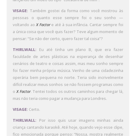
VISAGE:
Também gostei da forma como você mostrou às
pessoas o quanto esse sempre foi o seu sonho —
voltando ao
X Factor
e até à sua infância. Cantar sempre foi
a única coisa que você quis fazer? Teve algum momento de
pensar: “Se não der certo, quero fazer tal coisa”?
THIRLWALL:
Eu até tinha um plano B, que era fazer
faculdade de artes plásticas na esperança de desenhar
cenários de teatro e coisas assim, mas meu sonho sempre
foi fazer minha própria música. Venho de uma cidadezinha
operária bem pequena no norte. Teria sido incrivelmente
difícil realizar meus sonhos se não fossem programas como
o
X Factor
. Tentei todos os outros caminhos para chegar lá,
mas não teria como pagar a mudança para Londres.
VISAGE:
Certo.
THIRLWALL:
Por isso quis usar imagens minhas ainda
criança cantando karaokê. Até hoje, quando vejo esse clipe,
fico emocionada porque penso: “Nossa, mostra realmente