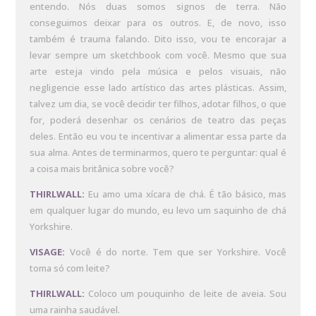
entendo. Nós duas somos signos de terra. Não
conseguimos deixar para os outros. E, de novo, isso
também é trauma falando. Dito isso, vou te encorajar a
levar sempre um sketchbook com você. Mesmo que sua
arte esteja vindo pela música e pelos visuais, não
negligencie esse lado artístico das artes plásticas. Assim,
talvez um dia, se você decidir ter filhos, adotar filhos, o que
for, poderá desenhar os cenários de teatro das peças
deles. Então eu vou te incentivar a alimentar essa parte da
sua alma. Antes de terminarmos, quero te perguntar: qual é
a coisa mais britânica sobre você?
THIRLWALL:
Eu amo uma xícara de chá. É tão básico, mas
em qualquer lugar do mundo, eu levo um saquinho de chá
Yorkshire.
VISAGE:
Você é do norte. Tem que ser Yorkshire. Você
toma só com leite?
THIRLWALL:
Coloco um pouquinho de leite de aveia. Sou
uma rainha saudável.