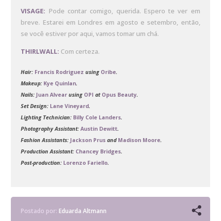
VISAGE:
Pode contar comigo, querida. Espero te ver em
breve. Estarei em Londres em agosto e setembro, então,
se você estiver por aqui, vamos tomar um chá.
THIRLWALL:
Com certeza.
Hair:
Francis Rodriguez
using
Oribe
.
Makeup:
Kye Quinlan
.
Nails:
Juan Alvear
using
OPI
at
Opus Beauty
.
Set Design:
Lane Vineyard
.
Lighting Technician:
Billy Cole Landers
.
Photography Assistant:
Austin Dewitt
.
Fashion Assistants:
Jackson Prus
and
Madison Moore
.
Production Assistant:
Chancey Bridges
.
Post-production:
Lorenzo Fariello
.
Postado por:
Eduarda Altmann