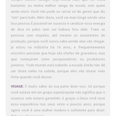
bastante, ou minha melhor amiga da escola, com quem
ainda moro. Você não pode se cercar só de gente que diz
“sim” para tudo. Além disso, você vai mais longe sendo uma
boa pessoa. É possível ter sucesso e canalizar essa energia
de diva no palco sem ser babaca fora dele. Trate as
pessoas com respeito, até mesmo os assistentes de
produção, porque você nunca sabe aonde elas vão chegar.
Já estou na indústria há 14 anos, e frequentemente
encontro pessoas que hoje são chefes de gravadora, mas
que começaram como pesquisadores ou produtores
juniores. Todo mundo está subindo a escada. Então não dê
um chute neles na subida, porque eles vão chutar mais
forte quando você descer.
VISAGE:
É muito sábio da sua parte dizer isso. Só porque
você esteve em um grupo superpopular não significa que o
sucesso solo estaria garantido. E graças a Deus você teve
essa experiência nos seus vinte e poucos anos, porque
agora você é uma mulher madura o suficiente para dizer:
“Não vou fazer isso.”