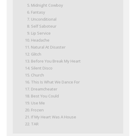
Midnight Cowboy
Fantasy
Unconditional
Self Saboteur
Lip Service
Headache
Natural At Disaster
Glitch
Before You Break My Heart
Silent Disco
Church
This Is What We Dance For
Dreamcheater
Best You Could
Use Me
Frozen
If My Heart Was A House
TAR