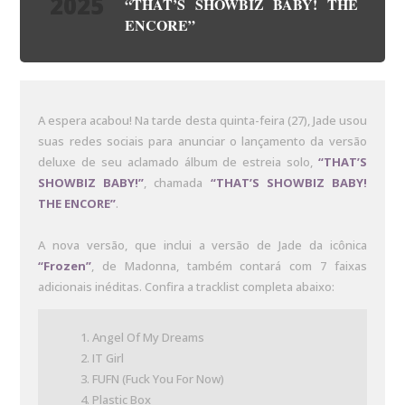
2025
“THAT’S SHOWBIZ BABY! THE
ENCORE”
A espera acabou! Na tarde desta quinta-feira (27), Jade usou
suas redes sociais para anunciar o lançamento da versão
deluxe de seu aclamado álbum de estreia solo,
“THAT’S
SHOWBIZ BABY!”
, chamada
“
THAT’S SHOWBIZ BABY!
THE ENCORE”
.
A nova versão, que inclui a versão de Jade da icônica
“Frozen”
, de Madonna, também contará com 7 faixas
adicionais inéditas. Confira a tracklist completa abaixo:
Angel Of My Dreams
IT Girl
FUFN (Fuck You For Now)
Plastic Box