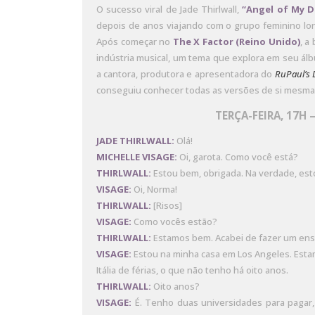
O sucesso viral de Jade Thirlwall,
“Angel of My 
depois de anos viajando com o grupo feminino lo
Após começar no
The X Factor (Reino Unido)
, a
indústria musical, um tema que explora em seu ál
a cantora, produtora e apresentadora do
RuPaul’s 
conseguiu conhecer todas as versões de si mesma
TERÇA-FEIRA, 17H 
JADE THIRLWALL:
Olá!
MICHELLE VISAGE:
Oi, garota. Como você está?
THIRLWALL:
Estou bem, obrigada. Na verdade, est
VISAGE:
Oi, Norma!
THIRLWALL:
[Risos]
VISAGE:
Como vocês estão?
THIRLWALL:
Estamos bem. Acabei de fazer um ens
VISAGE:
Estou na minha casa em Los Angeles. Estam
Itália de férias, o que não tenho há oito anos.
THIRLWALL:
Oito anos?
VISAGE:
É. Tenho duas universidades para pagar,