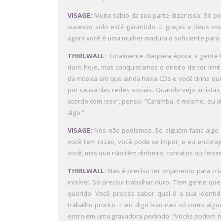
VISAGE:
Muito sábio da sua parte dizer isso. Só 
sucesso solo está garantido. E graças a Deus v
agora você é uma mulher madura o suficiente para d
THIRLWALL:
Totalmente. Naquela época, a gente f
duro hoje, mas conquistamos o direito de ter limi
da música em que ainda havia CDs e você tinha qu
por causa das redes sociais. Quando vejo artist
acordo com isso”, penso: “Caramba, é mesmo, eu 
algo.”
VISAGE:
Nós não podíamos. Se alguém fazia algo q
você tem razão, você pode se impor, e eu encoraj
você, mas que não têm dinheiro, contatos ou ferra
THIRLWALL:
Não é preciso ter orçamento para cria
incrível. Só precisa trabalhar duro. Tem gente que
querido. Você precisa saber qual é a sua identi
trabalho pronto. E eu digo isso não só como alg
entro em uma gravadora pedindo: “Vocês podem me