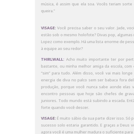
música, é assim que ela soa. Vocês teriam sort
queira.”
VISAGE:
Você precisa saber o seu valor. Jade, v
estão sob o mesmo holofote? Divas pop, algumas r
Lopez como exemplo. Há uma lista enorme de pess
à equipe ao seu redor?
THIRLWALL:
Acho muito importante ter por per
bastante, ou minha melhor amiga da escola, com
“sim” para tudo. Além disso, você vai mais long
energia de diva no palco sem ser babaca fora de
produção, porque você nunca sabe aonde elas vã
encontro pessoas que hoje são chefes de gra
juniores. Todo mundo está subindo a escada. Ent
forte quando você descer.
VISAGE:
É muito sábio da sua parte dizer isso. Só
sucesso solo estaria garantido. E graças a Deus 
agora você é uma mulher madura o suficiente para d