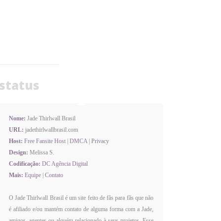
status
Nome:
Jade Thirlwall Brasil
URL:
jadethirlwallbrasil.com
Host:
Free Fansite Host
|
DMCA
|
Privacy
Design:
Melissa S.
Codificação:
DC Agência Digital
Mais:
Equipe
|
Contato
O Jade Thirlwall Brasil é um site feito de fãs para fãs que não
é afiliado e/ou mantém contato de alguma forma com a Jade,
amigos, agentes ou alguém relacionado à seus projetos. Esse