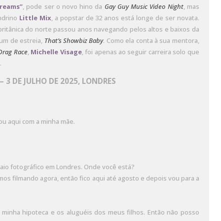
Dreams”
, pode ser o novo hino da
Gay Guy Music Video Night
, mas
ndrino
Little Mix
, a popstar de 32 anos está longe de ser novata.
 britânica do norte passou anos navegando pelos altos e baixos da
bum de estreia,
That’s Showbiz Baby
. Como ela conta à sua mentora,
Drag Race
,
Michelle Visage
, foi apenas ao seguir carreira solo que
.
— 3 DE JULHO DE 2025, LONDRES
ou aqui com a minha mãe.
aio fotográfico em Londres. Onde você está?
os filmando agora, então fico aqui até agosto e depois vou para a
 minha hipoteca e os aluguéis dos meus filhos. Então não posso