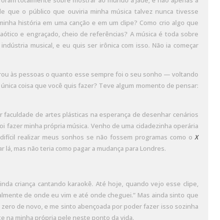
 foram totalmente sobre mostrar ao mundo a Jade, e não apenas a
 de que o público que ouviria minha música talvez nunca tivesse
 minha história em uma canção e em um clipe? Como crio algo que
ótico e engraçado, cheio de referências? A música é toda sobre
ndústria musical, e eu quis ser irônica com isso. Não ia começar
ou às pessoas o quanto esse sempre foi o seu sonho — voltando
 a única coisa que você quis fazer? Teve algum momento de pensar:
er faculdade de artes plásticas na esperança de desenhar cenários
oi fazer minha própria música. Venho de uma cidadezinha operária
 difícil realizar meus sonhos se não fossem programas como o
X
ar lá, mas não teria como pagar a mudança para Londres.
nda criança cantando karaokê. Até hoje, quando vejo esse clipe,
almente de onde eu vim e até onde cheguei.” Mas ainda sinto que
 zero de novo, e me sinto abençoada por poder fazer isso sozinha
te na minha própria pele neste ponto da vida.