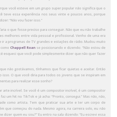
porque você esteve em um grupo super popular não significa que o
ocê teve essa experiência nos seus vinte e poucos anos, porque
izer: “Não vou fazer isso.”
aria o que fosse preciso para conseguir. Não que eu não trabalhe
tes melhores entre vida pessoal e profissional. Venho de uma era
e ir a programas de TV grandes e estações de rádio. Mudou muito
as como
Chappell Roan
se posicionando e dizendo: “Não estou de
até esqueci que você pode simplesmente dizer que não quer fazer
ue não gostávamos, tínhamos que ficar quietas e aceitar. Então
o isso. O que você diria para todos os jovens que se inspiram em
mentas para realizar esse sonho?
r arte incrível. Se você é um compositor incrível, é um compositor
 faz um hit no TikTok e já acha: “Pronto, consegui.” Mas não, não,
dade como artista. Tem que praticar sua arte e ter um corpo de
uém que começou do nada. Mesmo agora, na carreira solo, eu não
 dizer quem eu sou?” Eu entro na sala dizendo: “Eu escrevi essa