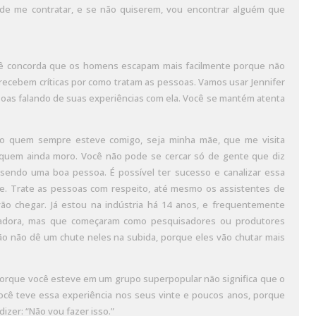
e de me contratar, e se não quiserem, vou encontrar alguém que
ocê concorda que os homens escapam mais facilmente porque não
ecebem críticas por como tratam as pessoas. Vamos usar Jennifer
oas falando de suas experiências com ela. Você se mantém atenta
to quem sempre esteve comigo, seja minha mãe, que me visita
 quem ainda moro. Você não pode se cercar só de gente que diz
e sendo uma boa pessoa. É possível ter sucesso e canalizar essa
le. Trate as pessoas com respeito, até mesmo os assistentes de
o chegar. Já estou na indústria há 14 anos, e frequentemente
vadora, mas que começaram como pesquisadores ou produtores
ão não dê um chute neles na subida, porque eles vão chutar mais
 porque você esteve em um grupo superpopular não significa que o
você teve essa experiência nos seus vinte e poucos anos, porque
izer: “Não vou fazer isso.”