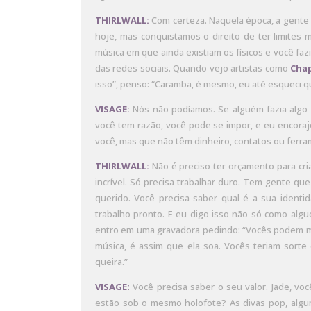
THIRLWALL:
Com certeza. Naquela época, a gente 
hoje, mas conquistamos o direito de ter limites 
música em que ainda existiam os físicos e você fa
das redes sociais. Quando vejo artistas como
Chap
isso”, penso: “Caramba, é mesmo, eu até esqueci q
VISAGE:
Nós não podíamos. Se alguém fazia algo q
você tem razão, você pode se impor, e eu encoraj
você, mas que não têm dinheiro, contatos ou ferra
THIRLWALL:
Não é preciso ter orçamento para cria
incrível. Só precisa trabalhar duro. Tem gente que
querido. Você precisa saber qual é a sua identi
trabalho pronto. E eu digo isso não só como alg
entro em uma gravadora pedindo: “Vocês podem me
música, é assim que ela soa. Vocês teriam sort
queira.”
VISAGE:
Você precisa saber o seu valor. Jade, v
estão sob o mesmo holofote? As divas pop, algu