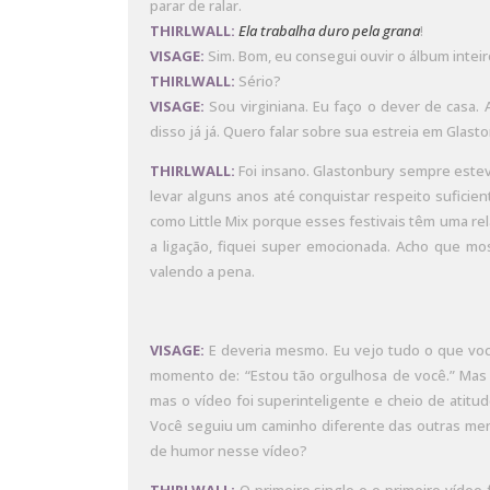
parar de ralar.
THIRLWALL:
Ela trabalha duro pela grana
!
VISAGE:
Sim. Bom, eu consegui ouvir o álbum inteir
THIRLWALL:
Sério?
VISAGE:
Sou virginiana. Eu faço o dever de casa. 
disso já já. Quero falar sobre sua estreia em Glast
THIRLWALL:
Foi insano. Glastonbury sempre estev
levar alguns anos até conquistar respeito suficie
como Little Mix porque esses festivais têm uma r
a ligação, fiquei super emocionada. Acho que m
valendo a pena.
VISAGE:
E deveria mesmo. Eu vejo tudo o que voc
momento de: “Estou tão orgulhosa de você.” Mas v
mas o vídeo foi superinteligente e cheio de atitud
Você seguiu um caminho diferente das outras meni
de humor nesse vídeo?