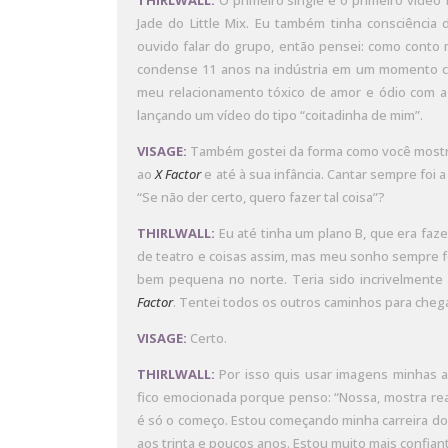
THIRLWALL:
O primeiro single e o primeiro vídeo
Jade do Little Mix. Eu também tinha consciência
ouvido falar do grupo, então pensei: como conto
condense 11 anos na indústria em um momento ca
meu relacionamento tóxico de amor e ódio com a i
lançando um vídeo do tipo “coitadinha de mim”.
VISAGE:
Também gostei da forma como você mostr
ao
X Factor
e até à sua infância. Cantar sempre foi
“Se não der certo, quero fazer tal coisa”?
THIRLWALL:
Eu até tinha um plano B, que era faz
de teatro e coisas assim, mas meu sonho sempre f
bem pequena no norte. Teria sido incrivelmente
Factor
. Tentei todos os outros caminhos para cheg
VISAGE:
Certo.
THIRLWALL:
Por isso quis usar imagens minhas ai
fico emocionada porque penso: “Nossa, mostra re
é só o começo. Estou começando minha carreira do
aos trinta e poucos anos. Estou muito mais confian