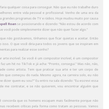
faria qualquer coisa para conseguir. Não que eu não trabalhe duro
melhores entre vida pessoal e profissional. Venho de uma era da
zia grandes programas de TV e rádios. Hoje mudou muito por causa
pell Roan
se posicionando e dizendo: “Não estou de acordo com
ue você pode simplesmente dizer que não quer fazer algo.”
ue não gostávamos, tínhamos que ficar quietas e aceitar. Então
o isso. O que você diria para todos os jovens que se inspiram em
mentas para realizar esse sonho?
r arte incrível. Se você é um compositor incrível, é um compositor
 faz um hit no TikTok e já acha: “Pronto, consegui.” Mas não, não,
dade como artista. Tem que praticar sua arte e ter um corpo de
uém que começou do nada. Mesmo agora, na carreira solo, eu não
 dizer quem eu sou?” Eu entro na sala dizendo: “Eu escrevi essa
e de me contratar, e se não quiserem, vou encontrar alguém que
ocê concorda que os homens escapam mais facilmente porque não
mas recebem críticas pela forma como tratam as pessoas. Vamos