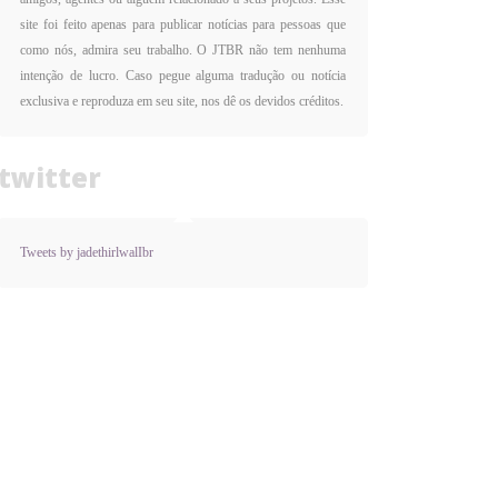
site foi feito apenas para publicar notícias para pessoas que
como nós, admira seu trabalho. O JTBR não tem nenhuma
intenção de lucro. Caso pegue alguma tradução ou notícia
exclusiva e reproduza em seu site, nos dê os devidos créditos.
twitter
Tweets by jadethirlwalIbr