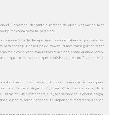
o.
Adorei. É divertido, dançante e gostoso de ouvir. Mas vamos falar
onbury. Me conta como foi para você.
e na minha lista de desejos, mas na minha cabeça eu pensava: vai
nte para conseguir esse tipo de convite. Nunca conseguimos fazer
elação meio complicada com grupos femininos, então quando recebi
ostra o quanto eu evoluí e que a música que estou fazendo está
ê está fazendo, mas me senti um pouco como sua tia. Foi aquele
amos voltar para “Angel of My Dreams”. A música é ótima, claro,
e. Os fãs de Little Mix sabem que Jade sempre foi a ovelha negra.
nas, e isso te tornou especial. Foi importante mostrar seu senso