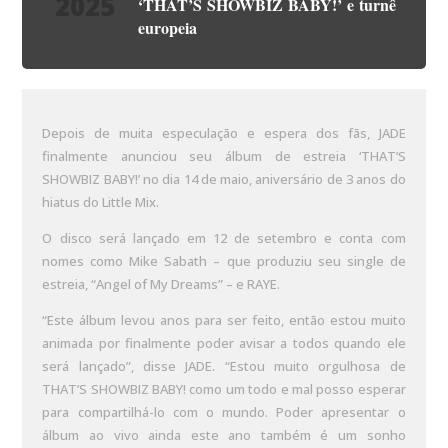
2025
‘THAT’S SHOWBIZ BABY!’ e turnê
europeia
Depois de muita especulação e espera dos fãs, JADE
finalmente anunciou seu álbum de estreia ‘THAT’S
SHOWBIZ BABY!’ no dia 14 de maio, aniversário de 3 anos do
hiatus do Little Mix.
O disco será lançado em 12 de setembro e conta com
nomes como Mike Sabath – que produziu seu single de
estreia, “Angel of My Dreams” – e RAYE.
“Este álbum levou anos para ser feito, então estou muito
animada por finalmente poder avisar a todos quando ele
será lançado”, disse JADE. “Estou muito orgulhosa de
THAT’S SHOWBIZ BABY! como um todo e mal posso esperar
para compartilhá-lo com o mundo. Poder apresentar o
álbum ao vivo ainda este ano também é um sonho