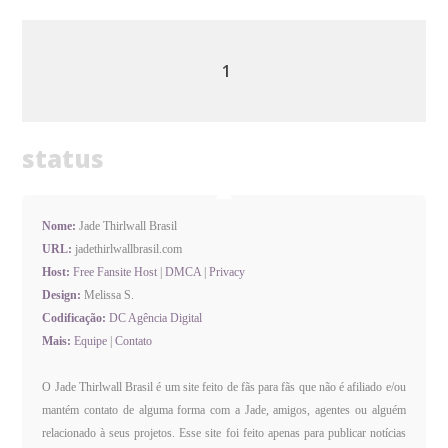
1
status
Nome:
Jade Thirlwall Brasil
URL:
jadethirlwallbrasil.com
Host:
Free Fansite Host
|
DMCA
|
Privacy
Design:
Melissa S.
Codificação:
DC Agência Digital
Mais:
Equipe
|
Contato
O Jade Thirlwall Brasil é um site feito de fãs para fãs que não é afiliado e/ou
mantém contato de alguma forma com a Jade, amigos, agentes ou alguém
relacionado à seus projetos. Esse site foi feito apenas para publicar notícias