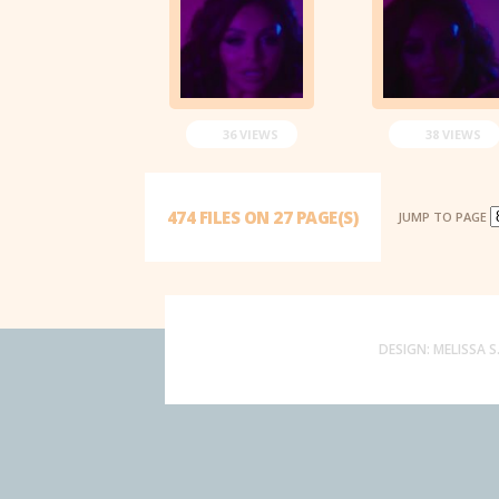
36 VIEWS
38 VIEWS
474 FILES ON 27 PAGE(S)
JUMP TO PAGE
DESIGN:
MELISSA S