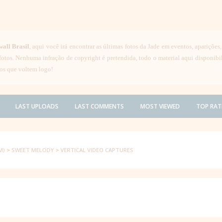
wall Brasil
, aqui você irá encontrar as últimas fotos da Jade em eventos, aparições
 fotos. Nenhuma infração de copyright é pretendida, todo o material aqui disponib
os que voltem logo!
LAST UPLOADS
LAST COMMENTS
MOST VIEWED
TOP RAT
M)
>
SWEET MELODY
>
VERTICAL VIDEO CAPTURES