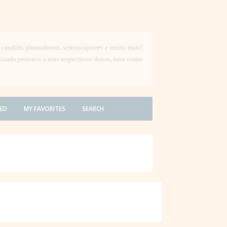
, candids, photoshoots, screencaptures e muito mais!
ilizado pertence a seus respectivos donos, bem como
ED
MY FAVORITES
SEARCH