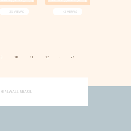
33 VIEWS
43 VIEWS
9
10
11
12
-
27
THIRLWALL BRASIL