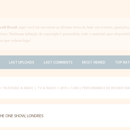
wall Brasil
, aqui você irá encontrar as últimas fotos da Jade em eventos, aparições
 fotos. Nenhuma infração de copyright é pretendida, todo o material aqui disponib
os que voltem logo!
LAST UPLOADS
LAST COMMENTS
MOST VIEWED
TOP RAT
>
TELEVISÃO & RÁDIO | TV & RADIO
>
2019
>
14.06 | PERFORMANCE DE BOUNCE B
THE ONE SHOW, LONDRES