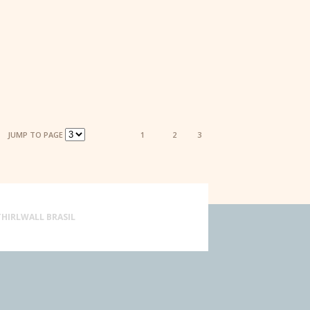
JUMP TO PAGE
1
2
3
THIRLWALL BRASIL