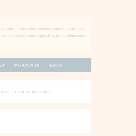
, candids, photoshoots, screencaptures e muito mais!
ilizado pertence a seus respectivos donos, bem como
ED
MY FAVORITES
SEARCH
ACK NO THE ONE SHOW, LONDRES