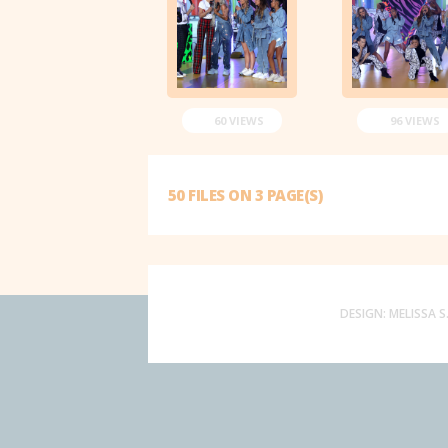
60 VIEWS
96 VIEWS
50 FILES ON 3 PAGE(S)
DESIGN:
MELISSA S