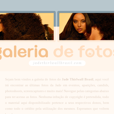
Sejam bem vindos a galeria de fotos do
Jade Thirlwall Brasil
, aqui você
irá encontrar as últimas fotos da Jade em eventos, aparições, candids,
photoshoots, screencaptures e muito mais! Navegue pelas categorias abaixo
para ter acesso as fotos. Nenhuma infração de copyright é pretendida, todo
o material aqui disponibilizado pertence a seus respectivos donos, bem
como todo o crédito pela utilização dos mesmos. Esperamos que voltem