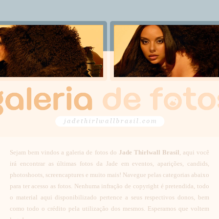
Sejam bem vindos a galeria de fotos do
Jade Thirlwall Brasil
, aqui você
irá encontrar as últimas fotos da Jade em eventos, aparições, candids,
photoshoots, screencaptures e muito mais! Navegue pelas categorias abaixo
para ter acesso as fotos. Nenhuma infração de copyright é pretendida, todo
o material aqui disponibilizado pertence a seus respectivos donos, bem
como todo o crédito pela utilização dos mesmos. Esperamos que voltem