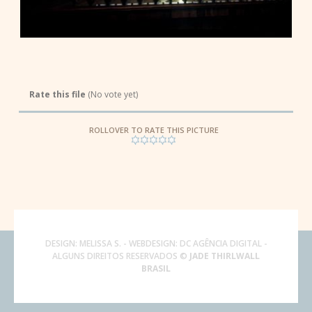
Rate this file
(No vote yet)
ROLLOVER TO RATE THIS PICTURE
DESIGN:
MELISSA S.
- WEBDESIGN:
DC AGÊNCIA DIGITAL
-
ALGUNS DIREITOS RESERVADOS ©
JADE THIRLWALL
BRASIL