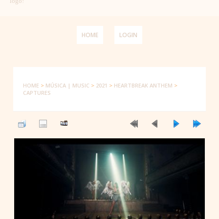
logo!
HOME
LOGIN
HOME
>
MÚSICA | MUSIC
>
2021
>
HEARTBREAK ANTHEM
>
CAPTURES