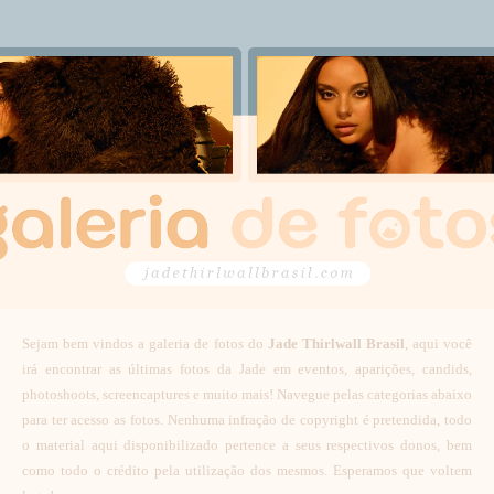
Sejam bem vindos a galeria de fotos do
Jade Thirlwall Brasil
, aqui você
irá encontrar as últimas fotos da Jade em eventos, aparições, candids,
photoshoots, screencaptures e muito mais! Navegue pelas categorias abaixo
para ter acesso as fotos. Nenhuma infração de copyright é pretendida, todo
o material aqui disponibilizado pertence a seus respectivos donos, bem
como todo o crédito pela utilização dos mesmos. Esperamos que voltem