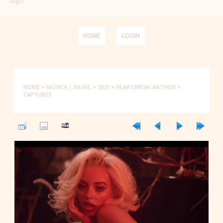
logo!
HOME
LOGIN
HOME
>
MÚSICA | MUSIC
>
2021
>
HEARTBREAK ANTHEM
>
CAPTURES