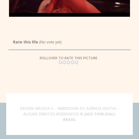
Rate this file
(No vote yet)
ROLLOVER TO RATE THIS PICTURE
DESIGN:
MELISSA S.
- WEBDESIGN:
DC AGÊNCIA DIGITAL
-
ALGUNS DIREITOS RESERVADOS ©
JADE THIRLWALL
BRASIL