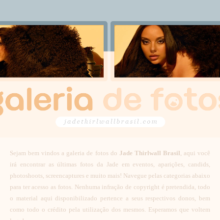
Sejam bem vindos a galeria de fotos do
Jade Thirlwall Brasil
, aqui você
irá encontrar as últimas fotos da Jade em eventos, aparições, candids,
photoshoots, screencaptures e muito mais! Navegue pelas categorias abaixo
para ter acesso as fotos. Nenhuma infração de copyright é pretendida, todo
o material aqui disponibilizado pertence a seus respectivos donos, bem
como todo o crédito pela utilização dos mesmos. Esperamos que voltem