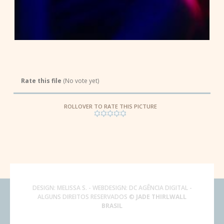
Rate this file
(No vote yet)
ROLLOVER TO RATE THIS PICTURE
DESIGN:
MELISSA S.
- WEBDESIGN:
DC AGÊNCIA DIGITAL
-
ALGUNS DIREITOS RESERVADOS ©
JADE THIRLWALL
BRASIL