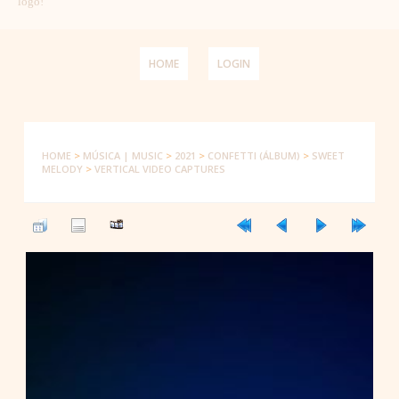
logo!
HOME
LOGIN
HOME
>
MÚSICA | MUSIC
>
2021
>
CONFETTI (ÁLBUM)
>
SWEET
MELODY
>
VERTICAL VIDEO CAPTURES