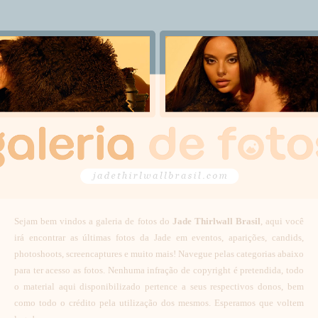
Sejam bem vindos a galeria de fotos do
Jade Thirlwall Brasil
, aqui você
irá encontrar as últimas fotos da Jade em eventos, aparições, candids,
photoshoots, screencaptures e muito mais! Navegue pelas categorias abaixo
para ter acesso as fotos. Nenhuma infração de copyright é pretendida, todo
o material aqui disponibilizado pertence a seus respectivos donos, bem
como todo o crédito pela utilização dos mesmos. Esperamos que voltem