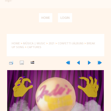
logo!
HOME
LOGIN
HOME
>
MÚSICA | MUSIC
>
2021
>
CONFETTI (ÁLBUM)
>
BREAK
UP SONG
>
CAPTURES