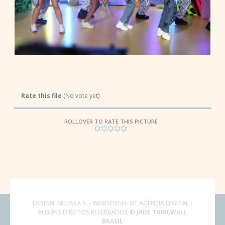
Rate this file
(No vote yet)
ROLLOVER TO RATE THIS PICTURE
DESIGN:
MELISSA S.
- WEBDESIGN:
DC AGÊNCIA DIGITAL
-
ALGUNS DIREITOS RESERVADOS ©
JADE THIRLWALL
BRASIL