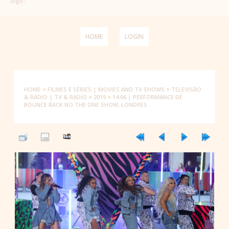
logo!
HOME
LOGIN
HOME
>
FILMES E SÉRIES | MOVIES AND TV SHOWS
>
TELEVISÃO
& RÁDIO | TV & RADIO
>
2019
>
14.06 | PERFORMANCE DE
BOUNCE BACK NO THE ONE SHOW, LONDRES