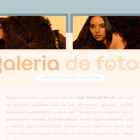
Sejam bem vindos a galeria de fotos do
Jade Thirlwall Brasil
, aqui você
irá encontrar as últimas fotos da Jade em eventos, aparições, candids,
photoshoots, screencaptures e muito mais! Navegue pelas categorias abaixo
para ter acesso as fotos. Nenhuma infração de copyright é pretendida, todo
o material aqui disponibilizado pertence a seus respectivos donos, bem
como todo o crédito pela utilização dos mesmos. Esperamos que voltem