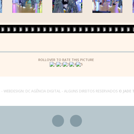
ROLLOVER TO RATE THIS PICTURE
.
- WEBDESIGN:
DC AGÊNCIA DIGITAL
- ALGUNS DIREITOS RESERVADOS ©
JADE 