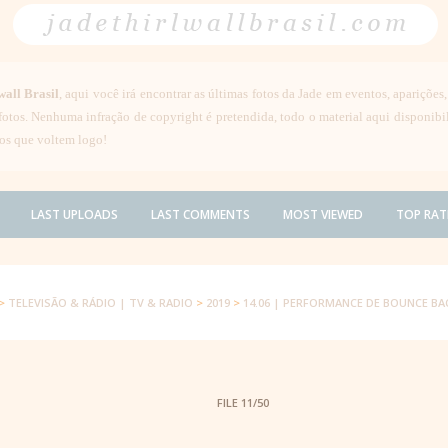
wall Brasil
, aqui você irá encontrar as últimas fotos da Jade em eventos, aparições
 fotos. Nenhuma infração de copyright é pretendida, todo o material aqui disponib
os que voltem logo!
LAST UPLOADS
LAST COMMENTS
MOST VIEWED
TOP RAT
>
TELEVISÃO & RÁDIO | TV & RADIO
>
2019
>
14.06 | PERFORMANCE DE BOUNCE B
FILE 11/50