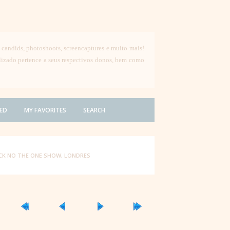
, candids, photoshoots, screencaptures e muito mais!
ilizado pertence a seus respectivos donos, bem como
ED
MY FAVORITES
SEARCH
ACK NO THE ONE SHOW, LONDRES