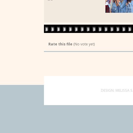
Rate this file
(No vote yet)
DESIGN:
MELISSA S