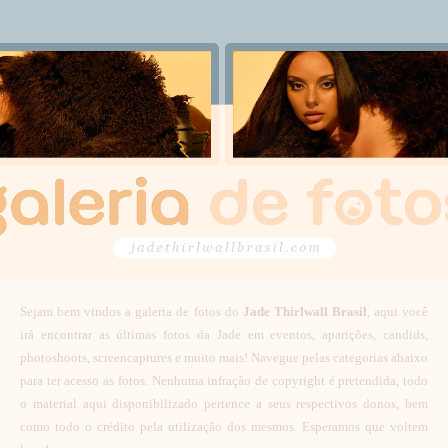
Sejam bem vindos a galeria de fotos do
Jade Thirlwall Brasil
, aqui você
irá encontrar as últimas fotos da Jade em eventos, aparições, candids,
photoshoots, screencaptures e muito mais! Navegue pelas categorias abaixo
para ter acesso as fotos. Nenhuma infração de copyright é pretendida, todo
o material aqui disponibilizado pertence a seus respectivos donos, bem
como todo o crédito pela utilização dos mesmos. Esperamos que voltem