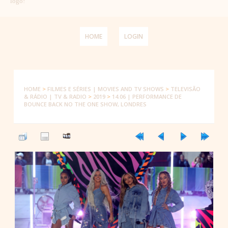
logo!
HOME
LOGIN
HOME
>
FILMES E SÉRIES | MOVIES AND TV SHOWS
>
TELEVISÃO
& RÁDIO | TV & RADIO
>
2019
>
14.06 | PERFORMANCE DE
BOUNCE BACK NO THE ONE SHOW, LONDRES