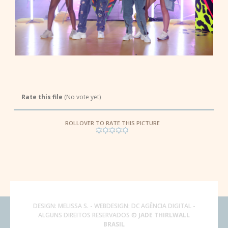
Rate this file
(No vote yet)
ROLLOVER TO RATE THIS PICTURE
DESIGN:
MELISSA S.
- WEBDESIGN:
DC AGÊNCIA DIGITAL
-
ALGUNS DIREITOS RESERVADOS ©
JADE THIRLWALL
BRASIL