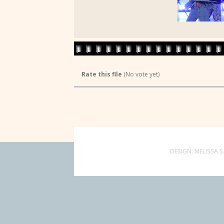
Rate this file
(No vote yet)
DESIGN:
MELISSA S