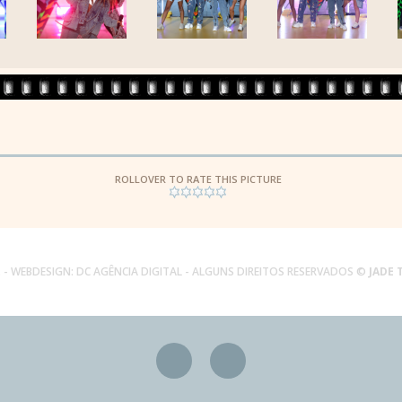
ROLLOVER TO RATE THIS PICTURE
.
- WEBDESIGN:
DC AGÊNCIA DIGITAL
- ALGUNS DIREITOS RESERVADOS ©
JADE 