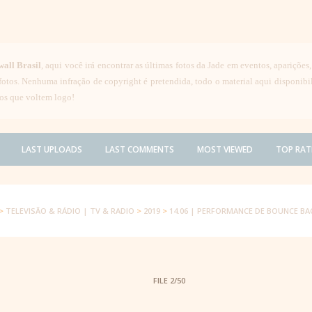
wall Brasil
, aqui você irá encontrar as últimas fotos da Jade em eventos, aparições
 fotos. Nenhuma infração de copyright é pretendida, todo o material aqui disponib
os que voltem logo!
LAST UPLOADS
LAST COMMENTS
MOST VIEWED
TOP RAT
>
TELEVISÃO & RÁDIO | TV & RADIO
>
2019
>
14.06 | PERFORMANCE DE BOUNCE B
FILE 2/50