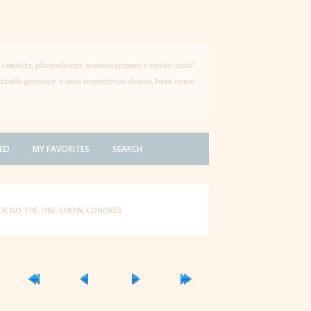
, candids, photoshoots, screencaptures e muito mais!
ilizado pertence a seus respectivos donos, bem como
ED
MY FAVORITES
SEARCH
ACK NO THE ONE SHOW, LONDRES